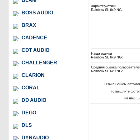
BLAM
Характеристики
Rainbow SL 6x9 NG:
BOSS AUDIO
BRAX
CADENCE
CDT AUDIO
Наша оценка
Rainbow SL 6x9 NG:
CHALLENGER
Средняя оценка пользователе
Rainbow SL 6x9 NG:
CLARION
Если в Вашем автомоб
CORAL
то вышлите фотог
на наш E-
DD AUDIO
DEGO
DLS
DYNAUDIO