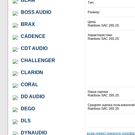
BLAM
Тип:
BOSS AUDIO
Размер:
Цена
BRAX
Rainbow SAC 265.25:
Характеристики
CADENCE
Rainbow SAC 265.25:
CDT AUDIO
CHALLENGER
CLARION
CORAL
Наша оценка
Rainbow SAC 265.25:
DD AUDIO
Средняя оценка пользователе
DEGO
Rainbow SAC 265.25:
DLS
DYNAUDIO
всем привет,помогите подобрат