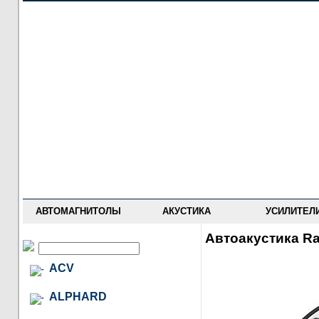
НОВОСТИ
ПРАЙС-ЛИСТ
ФОРУМ
ГДЕ КУПИТЬ
ОПИСАНИЯ
УСТАНОВКА
АНТИ-РАДАРЫ
АВТОМАГНИТОЛЫ
АКУСТИКА
УСИЛИТЕЛ
Автоакустика R
ACV
ALPHARD