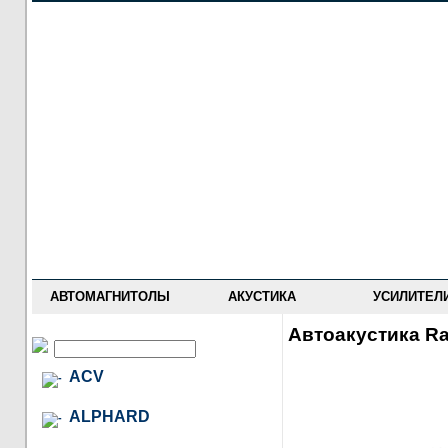
НОВОСТИ
ПРАЙС-ЛИСТ
ФОРУМ
ГДЕ КУПИТЬ
ОПИСАНИЯ
УСТАНОВКА
АНТИ-РАДАРЫ
АВТОМАГНИТОЛЫ
АКУСТИКА
УСИЛИТЕЛ
Автоакустика R
ACV
ALPHARD