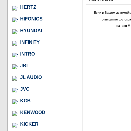
HERTZ
Если в Вашем автомоби
HIFONICS
то вышлите фотогр
на наш E-
HYUNDAI
INFINITY
INTRO
JBL
JL AUDIO
JVC
KGB
KENWOOD
KICKER