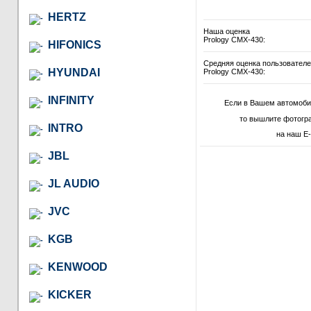
HERTZ
Наша оценка
Prology CMX-430:
HIFONICS
Средняя оценка пользовател
HYUNDAI
Prology CMX-430:
INFINITY
Если в Вашем автомоби
то вышлите фотогр
INTRO
на наш E-
JBL
JL AUDIO
JVC
KGB
KENWOOD
KICKER