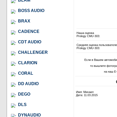
BLAM
BOSS AUDIO
BRAX
CADENCE
Наша оценка
Prology CMU-303:
CDT AUDIO
Средняя оценка пользовател
Prology CMU-303:
CHALLENGER
Если в Вашем автомоби
CLARION
то вышлите фотогр
на наш E-
CORAL
DD AUDIO
Имя: Михаил
DEGO
Дата: 11.03.2015
DLS
DYNAUDIO