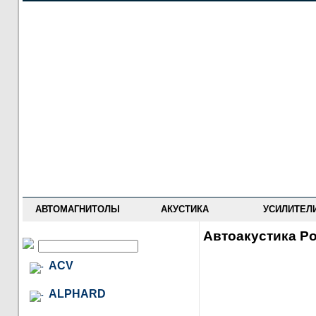
НОВОСТИ
ПРАЙС-ЛИСТ
ФОРУМ
ГДЕ КУПИТЬ
ОПИСАНИЯ
УСТАНОВКА
АНТИ-РАДАРЫ
АВТОМАГНИТОЛЫ
АКУСТИКА
УСИЛИТЕЛ
Автоакустика Po
ACV
ALPHARD