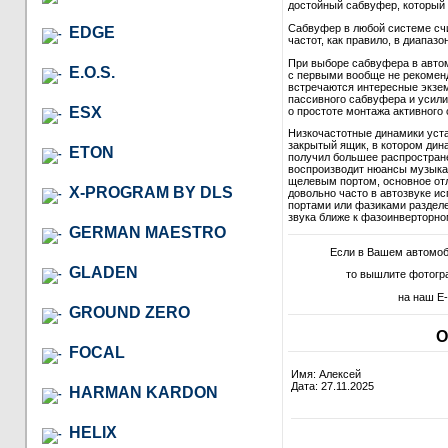
достойный сабвуфер, который в
Сабвуфер в любой системе сч
EDGE
частот, как правило, в диапазон
При выборе сабвуфера в автом
E.O.S.
с первыми вообще не рекомендо
встречаются интересные экзем
пассивного сабвуфера и усили
ESX
о простоте монтажа активного 
Низкочастотные динамики уст
закрытый ящик, в котором дина
ETON
получил большее распростране
воспроизводит нюансы музыкал
щелевым портом, основное отл
X-PROGRAM BY DLS
довольно часто в автозвуке и
портами или фазиками разделе
звука ближе к фазоинверторно
GERMAN MAESTRO
Если в Вашем автомо
GLADEN
то вышлите фотогр
на наш E-
GROUND ZERO
О
FOCAL
Имя: Алексей
Дата: 27.11.2025
HARMAN KARDON
HELIX