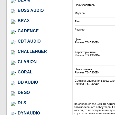
BLAM
Производитель:
BOSS AUDIO
Модель:
BRAX
Тип:
Размер:
CADENCE
Цена
CDT AUDIO
Pioneer TS-A300D4:
CHALLENGER
Характеристики
Pioneer TS-A300D4:
CLARION
Наша оценка
CORAL
Pioneer TS-A300D4:
Средняя оценка пользователе
DD AUDIO
Pioneer TS-A300D4:
DEGO
DLS
На основе более чем 10-летне
автомобильного сабвуфера. Ес
класса, то на сегодняшний де
DYNAUDIO
эту статью и воспользовавши