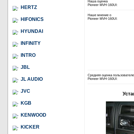
Наша оценка
Pioneer MVH-160UI:
HERTZ
Наше мнение о
HIFONICS
Pioneer MVH-160UI:
HYUNDAI
INFINITY
INTRO
JBL
Средняя оценка пользовател
JL AUDIO
Pioneer MVH-160UI:
JVC
Уста
KGB
KENWOOD
KICKER