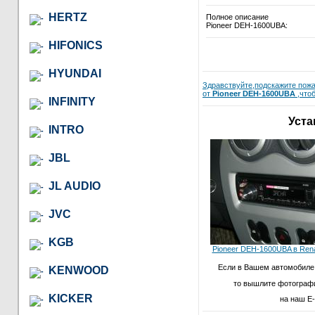
HERTZ
Полное описание
Pioneer DEH-1600UBA:
HIFONICS
HYUNDAI
Здравствуйте,подскажите пожа
от
Pioneer DEH-1600UBA
,чтоб
INFINITY
Уста
INTRO
JBL
JL AUDIO
JVC
KGB
Pioneer DEH-1600UBA в Rena
Если в Вашем автомобиле
KENWOOD
то вышлите фотограф
KICKER
на наш E-