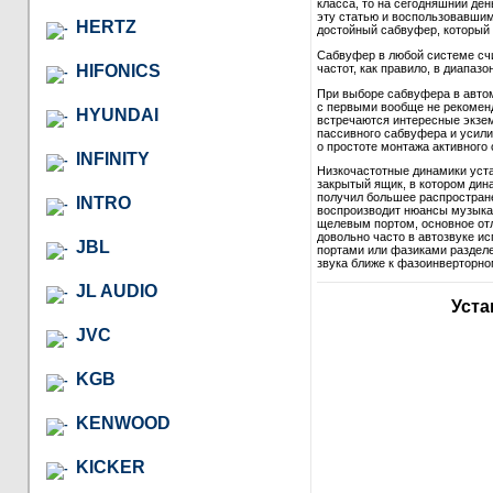
класса, то на сегодняшний де
эту статью и воспользовавши
HERTZ
достойный сабвуфер, который в
Сабвуфер в любой системе сч
HIFONICS
частот, как правило, в диапазон
При выборе сабвуфера в автом
с первыми вообще не рекомендо
HYUNDAI
встречаются интересные экзем
пассивного сабвуфера и усили
о простоте монтажа активного 
INFINITY
Низкочастотные динамики уст
закрытый ящик, в котором дина
получил большее распростране
INTRO
воспроизводит нюансы музыкал
щелевым портом, основное отл
довольно часто в автозвуке и
JBL
портами или фазиками разделе
звука ближе к фазоинверторно
JL AUDIO
Уста
JVC
KGB
KENWOOD
KICKER