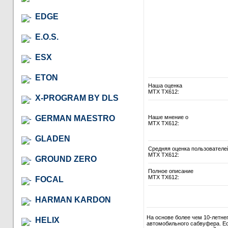
EDGE
E.O.S.
ESX
ETON
Наша оценка
MTX TX612:
X-PROGRAM BY DLS
GERMAN MAESTRO
Наше мнение о
MTX TX612:
GLADEN
Средняя оценка пользователе
MTX TX612:
GROUND ZERO
Полное описание
MTX TX612:
FOCAL
HARMAN KARDON
На основе более чем 10-летне
HELIX
автомобильного сабвуфера. Ес