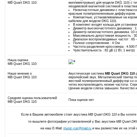
MB Quart DKG 110:
миллиметровые) для модели DKG 110) с 
неодимовой магнитной системой в пластма
Низкочастотные динамики с пластмассов
красным полипропиленовым диффузором.
Компактные, устанавливаемые на корзи
кабелем для модели DKG 110).
В комплект входят кольца для установк
Диаметр высокочастотного динамика : 13
Диаметр низкочастотного динамика :10 с
Максимально допустимая мощность : 30
Диапазон воспроизводимых частот : 65 –
Полное сопротивление : 4 Ом
Частота разделения кроссовера : 4.500 
Чувствительность : 82 дБ (1 Вт, 1 метр)
Наша оценка
MB Quart DKG 110:
Наше мнение о
Акустическая система
MB Quart DKG 110
р
MB Quart DKG 110:
европейский звук. Металлический твитер п
жесткий полипропиленовый диффузор со с
четко воспроизводить низкие частоты. Сер
Ценник модели слегка завышен. Качество и
Средняя оценка пользователей
Пока оценок нет
MB Quart DKG 110:
Если в Вашем автомобиле стоит акустика
MB Quart DKG 110
и Вы хотите
то вышлите фотографии установленной у Вас акустики
MB Quart DK
на наш E-Mail:
music-car@mail.ru
и мы разместим их на этой 