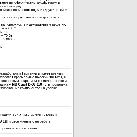
титановым сферическим диффузором и
ссовом корпусе.
ой корзиной, состоящей из двух частей, и
ну кроссоверы (отдельный кроссовер с
и на поверхность и декоративные решетки.
 мм / 0.5"
м / 4"
 – 70 Вт
 32.000 Гц
Гц
азработана в Германии и имеет ровный,
озволяет брать самые высокий частоты, а
пециальным покрытием позволяет ровно и
едина у
MB Quart DKG 110
чуть провалена.
зготовления компонентов на уровне.
 поделиться этим с другими людьми,
G 110
и своё мнение о её работе
страничке нашего сайта.