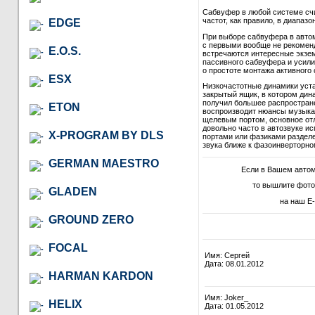
Сабвуфер в любой системе сч
частот, как правило, в диапазон
EDGE
При выборе сабвуфера в автом
с первыми вообще не рекомендо
E.O.S.
встречаются интересные экзем
пассивного сабвуфера и усили
о простоте монтажа активного 
ESX
Низкочастотные динамики уст
закрытый ящик, в котором дина
получил большее распростране
ETON
воспроизводит нюансы музыкал
щелевым портом, основное отл
довольно часто в автозвуке и
X-PROGRAM BY DLS
портами или фазиками разделе
звука ближе к фазоинверторно
GERMAN MAESTRO
Если в Вашем авто
то вышлите фото
GLADEN
на наш E-
GROUND ZERO
FOCAL
Имя: Сергей
Дата: 08.01.2012
HARMAN KARDON
Имя: Joker_
HELIX
Дата: 01.05.2012