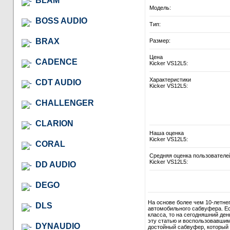
BLAM
Модель:
BOSS AUDIO
Тип:
BRAX
Размер:
Цена
CADENCE
Kicker VS12L5:
Характеристики
CDT AUDIO
Kicker VS12L5:
CHALLENGER
CLARION
Наша оценка
Kicker VS12L5:
CORAL
Средняя оценка пользователе
Kicker VS12L5:
DD AUDIO
DEGO
На основе более чем 10-летне
DLS
автомобильного сабвуфера. Ес
класса, то на сегодняшний де
эту статью и воспользовавши
DYNAUDIO
достойный сабвуфер, который в