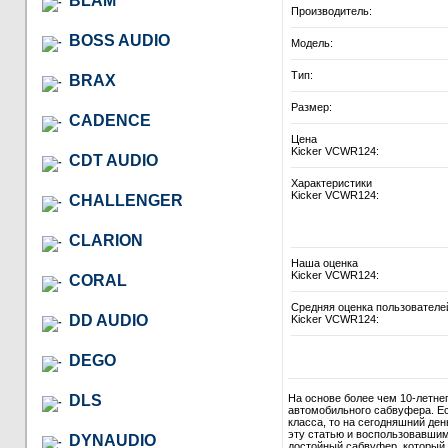
BLAM
Производитель:
BOSS AUDIO
Модель:
Тип:
BRAX
Размер:
CADENCE
Цена
Kicker VCWR124:
CDT AUDIO
Характеристики
Kicker VCWR124:
CHALLENGER
CLARION
Наша оценка
Kicker VCWR124:
CORAL
Средняя оценка пользователе
DD AUDIO
Kicker VCWR124:
DEGO
DLS
На основе более чем 10-летне
автомобильного сабвуфера. Ес
класса, то на сегодняшний де
эту статью и воспользовавши
DYNAUDIO
достойный сабвуфер, который в