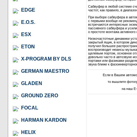
Сабвуфер в любой системе сч
EDGE
частот, как правило, в диапазон
При выборе сабвуфера в автом
с первыми вообще не рекомендо
E.O.S.
встречаются интересные экзем
пассивного сабвуфера и усили
о простоте монтажа активного 
ESX
Низкочастотные динамики уст
закрытый ящик, в котором дина
ETON
получил большее распростране
воспроизводит нюансы музыкал
щелевым портом, основное отл
довольно часто в автозвуке и
X-PROGRAM BY DLS
портами или фазиками разделе
звука ближе к фазоинверторно
GERMAN MAESTRO
Если в Вашем автом
то вышлите фотог
GLADEN
на наш E-
GROUND ZERO
FOCAL
HARMAN KARDON
HELIX