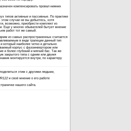
назначен компенсировать провал нижних
ух типов активные и пассивные. По практике
 этом случае не вы добьетесь, хотя
ги, возможно, приобрести комплект из
и. Еще у многих обывателей бытует мнение
ъем работ тот же самый.
одним из самых распространенных считается
отавливаемым в виде трапеции данный тип
и который наиболее четко и детально
ываемый корпус с фазоинвертором или
 и более глубокий и мягкий бас. Так же
ик закрытого типа с одним или двумя
инамик монтируется внутри, по характеру
поделиться этим с другими людьми,
WR122
и своё мнение о его работе
страничке нашего сайта.
VCWR122