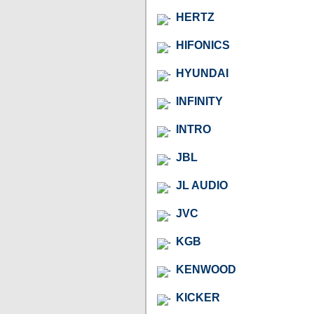
HERTZ
HIFONICS
HYUNDAI
INFINITY
INTRO
JBL
JL AUDIO
JVC
KGB
KENWOOD
KICKER