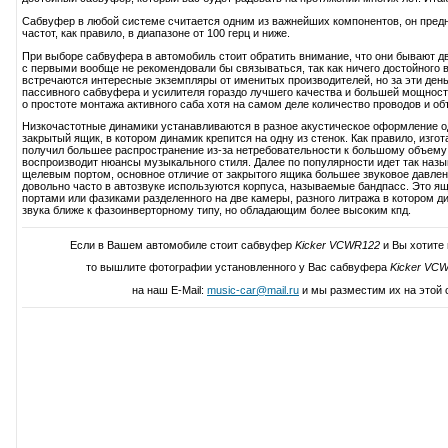
Сабвуфер в любой системе считается одним из важнейших компонентов, он пред
частот, как правило, в диапазоне от 100 герц и ниже.
При выборе сабвуфера в автомобиль стоит обратить внимание, что они бывают дв
с первыми вообще не рекомендовали бы связываться, так как ничего достойного в
встречаются интересные экземпляры от именитых производителей, но за эти день
пассивного сабвуфера и усилителя гораздо лучшего качества и большей мощност
о простоте монтажа активного саба хотя на самом деле количество проводов и об
Низкочастотные динамики устанавливаются в разное акустическое оформление 
закрытый ящик, в котором динамик крепится на одну из стенок. Как правило, изг
получил большее распространение из-за нетребовательности к большому объему 
воспроизводит нюансы музыкального стиля. Далее по популярности идет так наз
щелевым портом, основное отличие от закрытого ящика большее звуковое давление
довольно часто в автозвуке используются корпуса, называемые бандпасс. Это ящ
портами или фазиками разделенного на две камеры, разного литража в котором д
звука ближе к фазоинверторному типу, но обладающим более высоким кпд.
Если в Вашем автомобиле стоит сабвуфер
Kicker VCWR122
и Вы хотите 
то вышлите фотографии установленного у Вас сабвуфера
Kicker VC
на наш E-Mail:
music-car@mail.ru
и мы разместим их на этой 
Написать свой отзыв о Kicker 