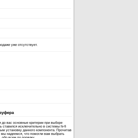
одаже уже отсутствует.
вуфера
и до вас основные критерии при выборе
 ставился исключительно в системы hi-fi
ным установку данного компонента. Прочитав
 мы надеемся, что помогли вам выбрать
 обо всем по порядку.