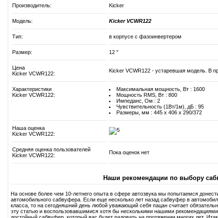
Производитель:
Kicker
Модель:
Kicker VCWR122
Тип:
в корпусе с фазоинвертером
Размер:
12 ''
Цена
Kicker VCWR122 - устаревшая модель. В пр
Kicker VCWR122:
Характеристики
Максимальная мощность, Вт : 1600
Kicker VCWR122:
Мощность RMS, Вт : 800
Импеданс, Ом : 2
Чувствительность (1Вт/1м), дБ : 95
Размеры, мм : 445 x 406 x 290/372
Наша оценка
Kicker VCWR122:
Средняя оценка пользователей
Пока оценок нет
Kicker VCWR122:
Наши рекомендации по выбору саб
На основе более чем 10-летнего опыта в сфере автозвука мы попытаемся донест
автомобильного сабвуфера. Если еще несколько лет назад сабвуфер в автомобиль
класса, то на сегодняшний день любой уважающий себя пацан считает обязатель
эту статью и воспользовавшимися хотя бы несколькими нашими рекомендациями
достойный сабвуфер, который вас будет радовать на протяжении многих лет. Итак,