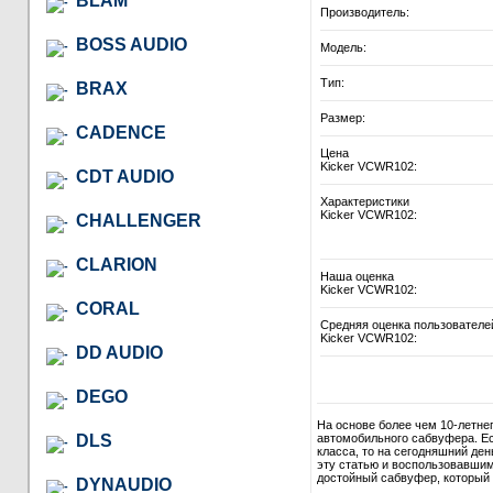
BLAM
Производитель:
BOSS AUDIO
Модель:
Тип:
BRAX
Размер:
CADENCE
Цена
Kicker VCWR102:
CDT AUDIO
Характеристики
Kicker VCWR102:
CHALLENGER
CLARION
Наша оценка
Kicker VCWR102:
CORAL
Средняя оценка пользователе
Kicker VCWR102:
DD AUDIO
DEGO
На основе более чем 10-летне
DLS
автомобильного сабвуфера. Ес
класса, то на сегодняшний де
эту статью и воспользовавши
достойный сабвуфер, который в
DYNAUDIO