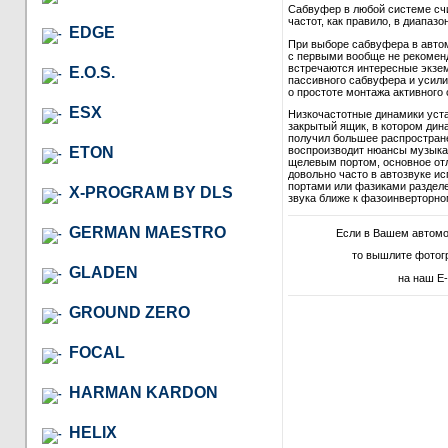
Сабвуфер в любой системе сч
частот, как правило, в диапазон
EDGE
При выборе сабвуфера в автом
с первыми вообще не рекомендо
встречаются интересные экзем
E.O.S.
пассивного сабвуфера и усили
о простоте монтажа активного 
ESX
Низкочастотные динамики уст
закрытый ящик, в котором дина
получил большее распростране
ETON
воспроизводит нюансы музыкал
щелевым портом, основное отл
довольно часто в автозвуке и
портами или фазиками разделе
X-PROGRAM BY DLS
звука ближе к фазоинверторно
GERMAN MAESTRO
Если в Вашем автом
то вышлите фотог
GLADEN
на наш E-
GROUND ZERO
FOCAL
HARMAN KARDON
HELIX