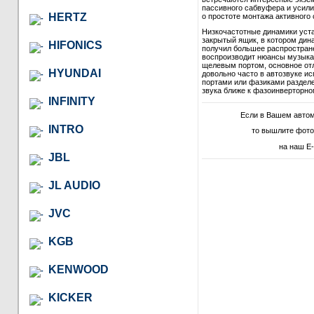
пассивного сабвуфера и усили
HERTZ
о простоте монтажа активного 
Низкочастотные динамики уст
закрытый ящик, в котором дина
HIFONICS
получил большее распростране
воспроизводит нюансы музыкал
щелевым портом, основное отл
HYUNDAI
довольно часто в автозвуке и
портами или фазиками разделе
звука ближе к фазоинверторно
INFINITY
Если в Вашем авто
INTRO
то вышлите фото
на наш E-
JBL
JL AUDIO
JVC
KGB
KENWOOD
KICKER