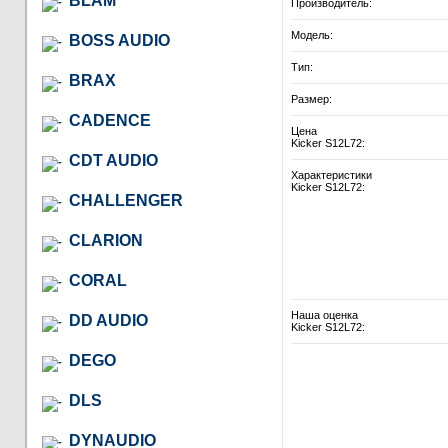
BLAM
Производитель:
Модель:
BOSS AUDIO
Тип:
BRAX
Размер:
CADENCE
Цена
Kicker S12L72:
CDT AUDIO
Характеристики
Kicker S12L72:
CHALLENGER
CLARION
CORAL
Наша оценка
DD AUDIO
Kicker S12L72:
DEGO
DLS
DYNAUDIO