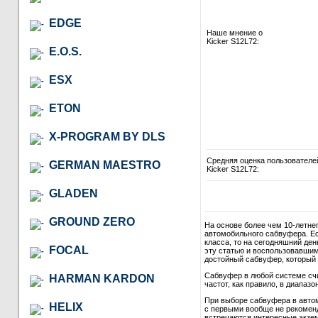
EDGE
Наше мнение о
Kicker S12L72:
E.O.S.
ESX
ETON
X-PROGRAM BY DLS
Средняя оценка пользователе
GERMAN MAESTRO
Kicker S12L72:
GLADEN
GROUND ZERO
На основе более чем 10-летне
автомобильного сабвуфера. Ес
класса, то на сегодняшний де
FOCAL
эту статью и воспользовавши
достойный сабвуфер, который в
Сабвуфер в любой системе сч
HARMAN KARDON
частот, как правило, в диапазон
При выборе сабвуфера в автом
HELIX
с первыми вообще не рекомендо
встречаются интересные экзем