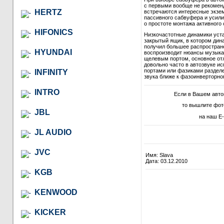
с первыми вообще не рекомендо
HERTZ
встречаются интересные экзем
пассивного сабвуфера и усили
о простоте монтажа активного 
HIFONICS
Низкочастотные динамики уст
закрытый ящик, в котором дина
получил большее распростране
HYUNDAI
воспроизводит нюансы музыкал
щелевым портом, основное отл
довольно часто в автозвуке и
портами или фазиками разделе
INFINITY
звука ближе к фазоинверторно
INTRO
Если в Вашем авт
то вышлите фот
JBL
на наш E-
JL AUDIO
JVC
Имя: Slava
Дата: 03.12.2010
KGB
KENWOOD
KICKER