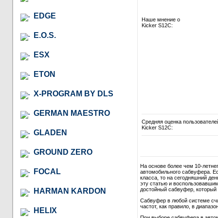
EDGE
Наше мнение о
Kicker S12C:
E.O.S.
ESX
ETON
X-PROGRAM BY DLS
GERMAN MAESTRO
Средняя оценка пользователе
Kicker S12C:
GLADEN
GROUND ZERO
На основе более чем 10-летне
FOCAL
автомобильного сабвуфера. Ес
класса, то на сегодняшний де
эту статью и воспользовавши
достойный сабвуфер, который в
HARMAN KARDON
Сабвуфер в любой системе сч
частот, как правило, в диапазон
HELIX
При выборе сабвуфера в автом