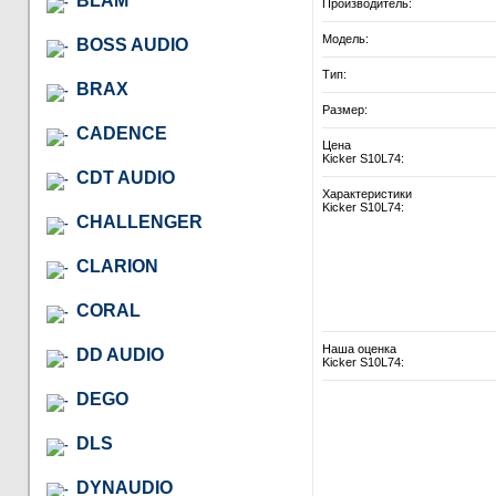
BLAM
Производитель:
Модель:
BOSS AUDIO
Тип:
BRAX
Размер:
CADENCE
Цена
Kicker S10L74:
CDT AUDIO
Характеристики
Kicker S10L74:
CHALLENGER
CLARION
CORAL
Наша оценка
DD AUDIO
Kicker S10L74:
DEGO
DLS
DYNAUDIO