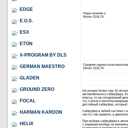
EDGE
Наше мнение о
Kicker S10L74:
E.O.S.
ESX
ETON
X-PROGRAM BY DLS
Средняя оценка пользователе
GERMAN MAESTRO
Kicker S10L74:
GLADEN
GROUND ZERO
На основе более чем 10-летне
автомобильного сабвуфера. Ес
класса, то на сегодняшний де
FOCAL
эту статью и воспользовавши
достойный сабвуфер, который в
Сабвуфер в любой системе сч
HARMAN KARDON
частот, как правило, в диапазон
При выборе сабвуфера в автом
HELIX
с первыми вообще не рекомендо
встречаются интересные экзем