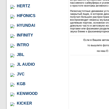
пассивного сабвуфера и усили
HERTZ
о простоте монтажа активного 
Низкочастотные динамики уст
закрытый ящик, в котором дина
HIFONICS
получил большее распростране
воспроизводит нюансы музыкал
щелевым портом, основное отл
HYUNDAI
довольно часто в автозвуке и
портами или фазиками разделе
звука ближе к фазоинверторно
INFINITY
Если в Вашем авто
INTRO
то вышлите фото
на наш E-
JBL
JL AUDIO
JVC
KGB
KENWOOD
KICKER