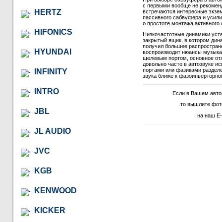
с первыми вообще не рекомендо
HERTZ
встречаются интересные экзем
пассивного сабвуфера и усили
о простоте монтажа активного 
HIFONICS
Низкочастотные динамики уст
закрытый ящик, в котором дина
получил большее распростране
HYUNDAI
воспроизводит нюансы музыкал
щелевым портом, основное отл
довольно часто в автозвуке и
портами или фазиками разделе
INFINITY
звука ближе к фазоинверторно
INTRO
Если в Вашем авт
то вышлите фот
JBL
на наш E-
JL AUDIO
JVC
KGB
KENWOOD
KICKER