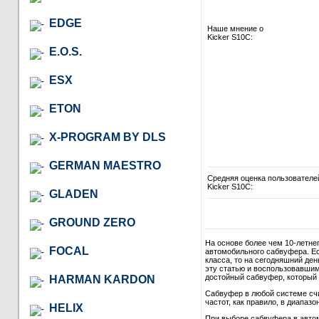
EDGE
Наше мнение о
Kicker S10C:
E.O.S.
ESX
ETON
X-PROGRAM BY DLS
GERMAN MAESTRO
Средняя оценка пользователе
Kicker S10C:
GLADEN
GROUND ZERO
На основе более чем 10-летне
FOCAL
автомобильного сабвуфера. Ес
класса, то на сегодняшний де
эту статью и воспользовавши
достойный сабвуфер, который в
HARMAN KARDON
Сабвуфер в любой системе сч
частот, как правило, в диапазон
HELIX
При выборе сабвуфера в автом