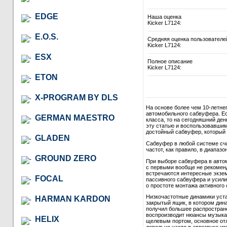
EDGE
Наша оценка
Kicker L7124:
E.O.S.
Средняя оценка пользователе
Kicker L7124:
ESX
Полное описание
Kicker L7124:
ETON
X-PROGRAM BY DLS
На основе более чем 10-летне
автомобильного сабвуфера. Ес
GERMAN MAESTRO
класса, то на сегодняшний де
эту статью и воспользовавши
достойный сабвуфер, который в
GLADEN
Сабвуфер в любой системе сч
частот, как правило, в диапазон
GROUND ZERO
При выборе сабвуфера в автом
с первыми вообще не рекомендо
встречаются интересные экзем
FOCAL
пассивного сабвуфера и усили
о простоте монтажа активного 
Низкочастотные динамики уст
HARMAN KARDON
закрытый ящик, в котором дина
получил большее распростране
воспроизводит нюансы музыкал
HELIX
щелевым портом, основное отл