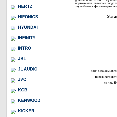
довольно часто в автозвуке и
портами или фазиками разделе
HERTZ
звука ближе к фазоинверторно
Уста
HIFONICS
HYUNDAI
INFINITY
INTRO
JBL
JL AUDIO
Если в Вашем авто
то вышлите фот
JVC
на наш E-
KGB
KENWOOD
KICKER