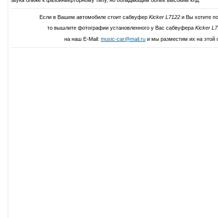
звука ближе к фазоинверторному типу, но обладающим более высоким кпд.
Если в Вашем автомобиле стоит сабвуфер
Kicker L7122
и Вы хотите п
то вышлите фотографии установленного у Вас сабвуфера
Kicker L
на наш E-Mail:
music-car@mail.ru
и мы разместим их на этой 
Написать свой отзыв о Kicker 