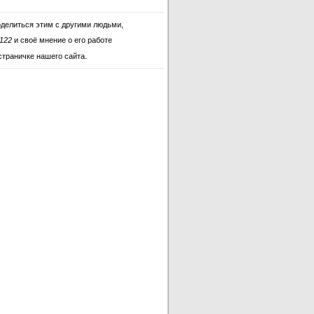
оделиться этим с другими людьми,
7122
и своё мнение о его работе
страничке нашего сайта.
L7122