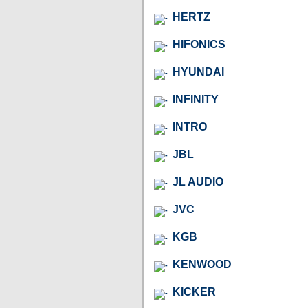
HERTZ
HIFONICS
HYUNDAI
INFINITY
INTRO
JBL
JL AUDIO
JVC
KGB
KENWOOD
KICKER