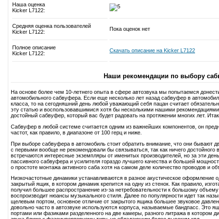
Наша оценка
Kicker L7122:
Средняя оценка пользователей
Пока оценок нет
Kicker L7122:
Полное описание
Скачать описание на Kicker L7122
Kicker L7122:
Наши рекомендации по выбору саб
На основе более чем 10-летнего опыта в сфере автозвука мы попытаемся донест
автомобильного сабвуфера. Если еще несколько лет назад сабвуфер в автомобиль
класса, то на сегодняшний день любой уважающий себя пацан считает обязатель
эту статью и воспользовавшимися хотя бы несколькими нашими рекомендациями
достойный сабвуфер, который вас будет радовать на протяжении многих лет. Итак,
Сабвуфер в любой системе считается одним из важнейших компонентов, он пред
частот, как правило, в диапазоне от 100 герц и ниже.
При выборе сабвуфера в автомобиль стоит обратить внимание, что они бывают дв
с первыми вообще не рекомендовали бы связываться, так как ничего достойного в
встречаются интересные экземпляры от именитых производителей, но за эти день
пассивного сабвуфера и усилителя гораздо лучшего качества и большей мощност
о простоте монтажа активного саба хотя на самом деле количество проводов и об
Низкочастотные динамики устанавливаются в разное акустическое оформление 
закрытый ящик, в котором динамик крепится на одну из стенок. Как правило, изг
получил большее распространение из-за нетребовательности к большому объему 
воспроизводит нюансы музыкального стиля. Далее по популярности идет так наз
щелевым портом, основное отличие от закрытого ящика большее звуковое давление
довольно часто в автозвуке используются корпуса, называемые бандпасс. Это ящ
портами или фазиками разделенного на две камеры, разного литража в котором д