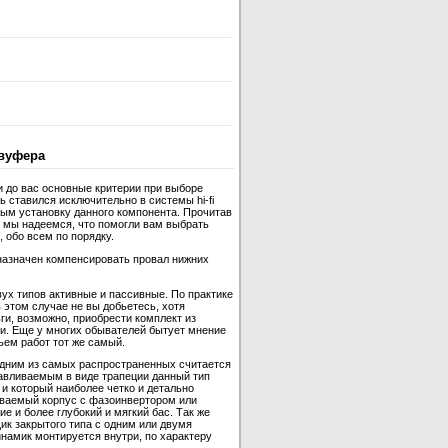
вуфера
и до вас основные критерии при выборе
 ставился исключительно в системы hi-fi
ным установку данного компонента. Прочитав
 мы надеемся, что помогли вам выбрать
 обо всем по порядку.
назначен компенсировать провал нижних
ух типов активные и пассивные. По практике
 этом случае не вы добьетесь, хотя
ги, возможно, приобрести комплект из
и. Еще у многих обывателей бытует мнение
ъем работ тот же самый.
одним из самых распространенных считается
отавливаемым в виде трапеции данный тип
и который наиболее четко и детально
ываемый корпус с фазоинвертором или
 и более глубокий и мягкий бас. Так же
ик закрытого типа с одним или двумя
инамик монтируется внутри, по характеру