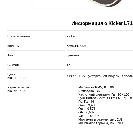
Информация о Kicker L71
Производитель:
Kicker
Модель:
Kicker L7122
Тип:
динамик
Размер:
12 ''
Цена
Kicker L7122 - устаревшая модель. В прода
Kicker L7122:
Характеристики
Мощность RMS, Вт : 900
Kicker L7122:
Импеданс, Ом : 2 + 2
Частотный диапазон, Гц : 20 - 100
Чувствительность (1 Вт/1 м), дБ : 8
Fs, Гц : 34
Qms : 9,488
Qes : 0,571
Qts : 0,539
Vas, л : 54,274
Монтажный размер, мм : 281
Монтажная глубина, мм : 200