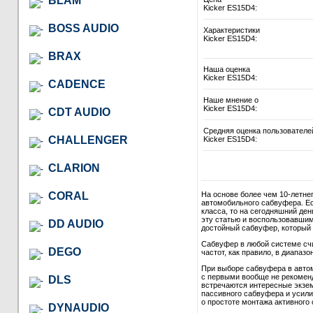
BLAM
Kicker ES15D4:
BOSS AUDIO
Характеристики
Kicker ES15D4:
BRAX
Наша оценка
Kicker ES15D4:
CADENCE
Наше мнение о
Kicker ES15D4:
CDT AUDIO
Средняя оценка пользователе
CHALLENGER
Kicker ES15D4:
CLARION
CORAL
На основе более чем 10-летне
автомобильного сабвуфера. Ес
класса, то на сегодняшний де
эту статью и воспользовавши
DD AUDIO
достойный сабвуфер, который в
Сабвуфер в любой системе сч
DEGO
частот, как правило, в диапазон
При выборе сабвуфера в автом
с первыми вообще не рекомендо
DLS
встречаются интересные экзем
пассивного сабвуфера и усили
о простоте монтажа активного 
DYNAUDIO