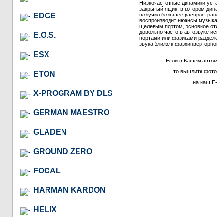
Низкочастотные динамики уст
закрытый ящик, в котором дина
EDGE
получил большее распростране
воспроизводит нюансы музыкал
щелевым портом, основное отл
довольно часто в автозвуке и
E.O.S.
портами или фазиками разделе
звука ближе к фазоинверторно
ESX
Если в Вашем авто
то вышлите фото
ETON
на наш E-
X-PROGRAM BY DLS
GERMAN MAESTRO
GLADEN
GROUND ZERO
FOCAL
HARMAN KARDON
HELIX