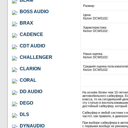
BLAM
Размер:
BOSS AUDIO
Цена
Kicker DCWS102:
BRAX
Характеристики
Kicker DCWS102:
CADENCE
CDT AUDIO
Наша оценка
CHALLENGER
Kicker DCWS102:
Средняя оценка пользователе
CLARION
Kicker DCWS102:
CORAL
DD AUDIO
На основе более чем 10-летне
автомобильного сабвуфера. Ес
класса, то на сегодняшний де
DEGO
эту статью и воспользовавши
достойный сабвуфер, который в
Сабвуфер в любой системе сч
DLS
частот, как правило, в диапазон
При выборе сабвуфера в автом
DYNAUDIO
с первыми вообще не рекомендо