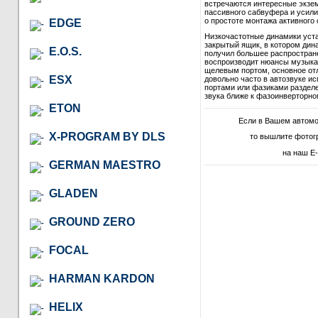
встречаются интересные экзем
пассивного сабвуфера и усили
о простоте монтажа активного 
EDGE
Низкочастотные динамики уст
закрытый ящик, в котором дина
E.O.S.
получил большее распростране
воспроизводит нюансы музыкал
щелевым портом, основное отл
ESX
довольно часто в автозвуке и
портами или фазиками разделе
звука ближе к фазоинверторно
ETON
Если в Вашем автом
X-PROGRAM BY DLS
то вышлите фотог
на наш E-
GERMAN MAESTRO
GLADEN
GROUND ZERO
FOCAL
HARMAN KARDON
HELIX