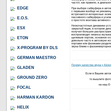
частот, как правило, в диапазон
EDGE
При выборе сабвуфера в автом
с первыми вообще не рекомендо
встречаются интересные экзем
пассивного сабвуфера и усили
E.O.S.
о простоте монтажа активного 
Низкочастотные динамики уст
ESX
закрытый ящик, в котором дина
получил большее распростране
воспроизводит нюансы музыкал
ETON
щелевым портом, основное отл
довольно часто в автозвуке и
портами или фазиками разделе
звука ближе к фазоинверторно
X-PROGRAM BY DLS
GERMAN MAESTRO
Почему качества звука у Kick
GLADEN
Если в Вашем авто
GROUND ZERO
то вышлите фот
на наш E-
FOCAL
HARMAN KARDON
HELIX