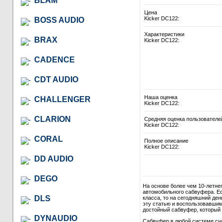
BLAM
Цена
Kicker DC122:
BOSS AUDIO
Характеристики
BRAX
Kicker DC122:
CADENCE
CDT AUDIO
Наша оценка
CHALLENGER
Kicker DC122:
CLARION
Средняя оценка пользователе
Kicker DC122:
CORAL
Полное описание
Kicker DC122:
DD AUDIO
DEGO
На основе более чем 10-летне
автомобильного сабвуфера. Ес
DLS
класса, то на сегодняшний де
эту статью и воспользовавши
достойный сабвуфер, который в
DYNAUDIO
Сабвуфер в любой системе сч