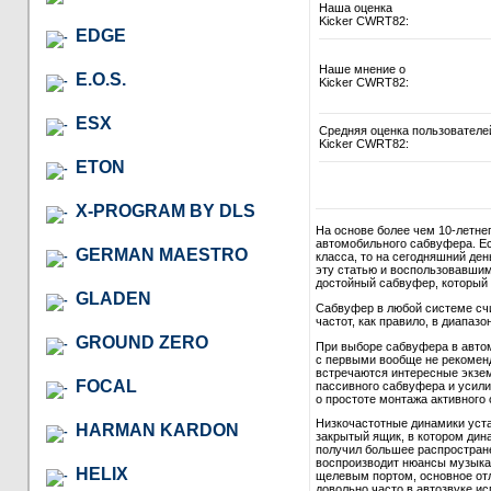
Наша оценка
Kicker CWRT82:
EDGE
Наше мнение о
E.O.S.
Kicker CWRT82:
ESX
Средняя оценка пользователе
Kicker CWRT82:
ETON
X-PROGRAM BY DLS
На основе более чем 10-летне
автомобильного сабвуфера. Ес
GERMAN MAESTRO
класса, то на сегодняшний де
эту статью и воспользовавши
достойный сабвуфер, который в
GLADEN
Сабвуфер в любой системе сч
частот, как правило, в диапазон
GROUND ZERO
При выборе сабвуфера в автом
с первыми вообще не рекомендо
встречаются интересные экзем
FOCAL
пассивного сабвуфера и усили
о простоте монтажа активного 
Низкочастотные динамики уст
HARMAN KARDON
закрытый ящик, в котором дина
получил большее распростране
воспроизводит нюансы музыкал
HELIX
щелевым портом, основное отл
довольно часто в автозвуке и