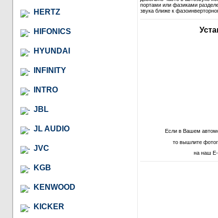
портами или фазиками разделе
HERTZ
звука ближе к фазоинверторно
Уста
HIFONICS
HYUNDAI
INFINITY
INTRO
JBL
JL AUDIO
Если в Вашем автом
то вышлите фото
JVC
на наш E-
KGB
KENWOOD
KICKER