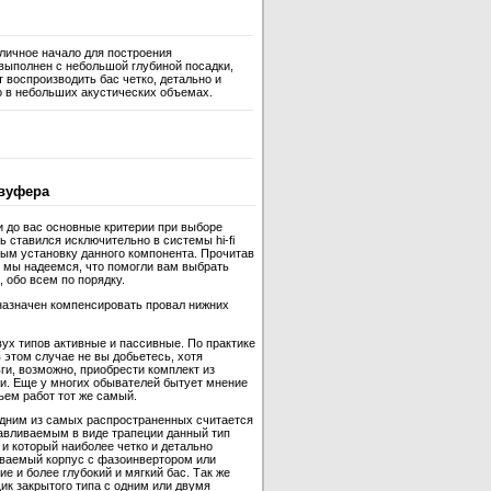
личное начало для построения
выполнен с небольшой глубиной посадки,
 воспроизводить бас четко, детально и
о в небольших акустических объемах.
вуфера
и до вас основные критерии при выборе
 ставился исключительно в системы hi-fi
ным установку данного компонента. Прочитав
 мы надеемся, что помогли вам выбрать
 обо всем по порядку.
назначен компенсировать провал нижних
ух типов активные и пассивные. По практике
 этом случае не вы добьетесь, хотя
ги, возможно, приобрести комплект из
и. Еще у многих обывателей бытует мнение
ъем работ тот же самый.
одним из самых распространенных считается
отавливаемым в виде трапеции данный тип
и который наиболее четко и детально
ываемый корпус с фазоинвертором или
 и более глубокий и мягкий бас. Так же
ик закрытого типа с одним или двумя