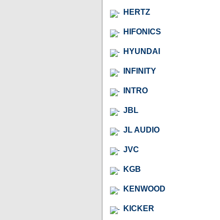
HERTZ
HIFONICS
HYUNDAI
INFINITY
INTRO
JBL
JL AUDIO
JVC
KGB
KENWOOD
KICKER