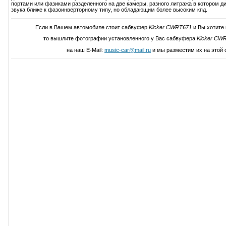
портами или фазиками разделенного на две камеры, разного литража в котором д
звука ближе к фазоинверторному типу, но обладающим более высоким кпд.
Если в Вашем автомобиле стоит сабвуфер
Kicker CWRT671
и Вы хотите 
то вышлите фотографии установленного у Вас сабвуфера
Kicker CW
на наш E-Mail:
music-car@mail.ru
и мы разместим их на этой 
Написать свой отзыв о Kicker 