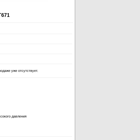
T671
одаже уже отсутствует.
сокого давления