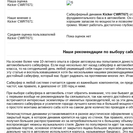
Наша оценка
Kicker CWRT671:
Сабвуферный динамик
Kicker CWRT671
от
Наше мнение о
фундаментального баса в автомобиле. Он 
Kicker CWRT671:
хорошим запасом по мощности и позволяет
громко. Может работать достаточно глубок
Средняя оценка пользователей
Пока оценок нет
Kicker CWRT671:
Наши рекомендации по выбору саб
На основе более чем 10-летнего опыта в сфере автозвука мы попытаемся донест
автомобильного сабвуфера. Если еще несколько лет назад сабвуфер в автомобиль
класса, то на сегодняшний день любой уважающий себя пацан считает обязатель
эту статью и воспользовавшимися хотя бы несколькими нашими рекомендациями
достойный сабвуфер, который вас будет радовать на протяжении многих лет. Итак,
Сабвуфер в любой системе считается одним из важнейших компонентов, он пред
частот, как правило, в диапазоне от 100 герц и ниже.
При выборе сабвуфера в автомобиль стоит обратить внимание, что они бывают дв
с первыми вообще не рекомендовали бы связываться, так как ничего достойного в
встречаются интересные экземпляры от именитых производителей, но за эти день
пассивного сабвуфера и усилителя гораздо лучшего качества и большей мощност
о простоте монтажа активного саба хотя на самом деле количество проводов и об
Низкочастотные динамики устанавливаются в разное акустическое оформление 
закрытый ящик, в котором динамик крепится на одну из стенок. Как правило, изг
получил большее распространение из-за нетребовательности к большому объему 
воспроизводит нюансы музыкального стиля. Далее по популярности идет так наз
щелевым портом, основное отличие от закрытого ящика большее звуковое давление
довольно часто в автозвуке используются корпуса, называемые бандпасс. Это ящ