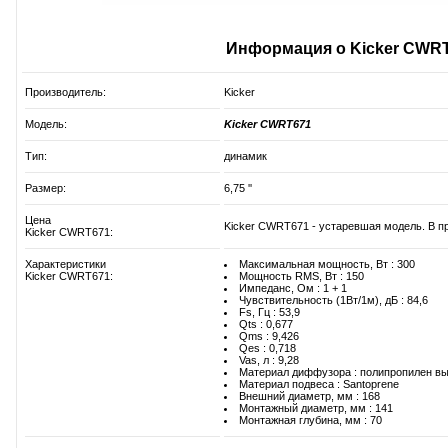
Информация о Kicker CWR
Производитель:
Kicker
Модель:
Kicker CWRT671
Тип:
динамик
Размер:
6,75 ''
Цена
Kicker CWRT671 - устаревшая модель. В пр
Kicker CWRT671:
Характеристики
Максимальная мощность, Вт : 300
Kicker CWRT671:
Мощность RMS, Вт : 150
Импеданс, Ом : 1 + 1
Чувствительность (1Вт/1м), дБ : 84,6
Fs, Гц : 53,9
Qts : 0,677
Qms : 9,426
Qes : 0,718
Vas, л : 9,28
Материал диффузора : полипропилен вы
Материал подвеса : Santoprene
Внешний диаметр, мм : 168
Монтажный диаметр, мм : 141
Монтажная глубина, мм : 70