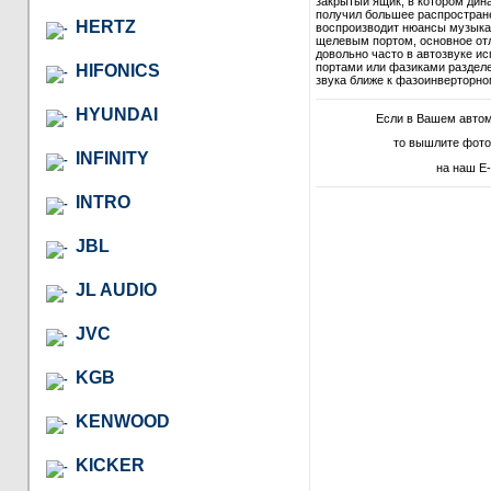
закрытый ящик, в котором дина
получил большее распростране
HERTZ
воспроизводит нюансы музыкал
щелевым портом, основное отл
довольно часто в автозвуке и
портами или фазиками разделе
HIFONICS
звука ближе к фазоинверторно
HYUNDAI
Если в Вашем авто
то вышлите фото
INFINITY
на наш E-
INTRO
JBL
JL AUDIO
JVC
KGB
KENWOOD
KICKER