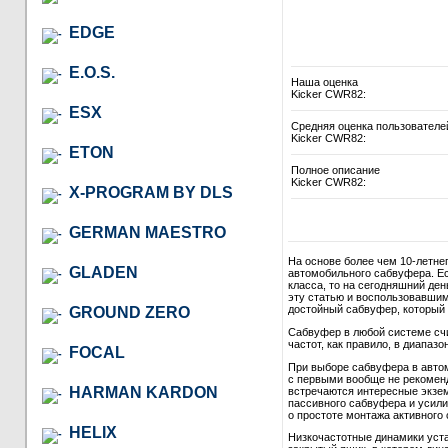
EDGE
E.O.S.
Наша оценка
Kicker CWR82:
ESX
Средняя оценка пользователе
Kicker CWR82:
ETON
Полное описание
Kicker CWR82:
X-PROGRAM BY DLS
GERMAN MAESTRO
На основе более чем 10-летне
GLADEN
автомобильного сабвуфера. Ес
класса, то на сегодняшний де
эту статью и воспользовавши
достойный сабвуфер, который в
GROUND ZERO
Сабвуфер в любой системе сч
частот, как правило, в диапазон
FOCAL
При выборе сабвуфера в автом
с первыми вообще не рекомендо
HARMAN KARDON
встречаются интересные экзем
пассивного сабвуфера и усили
о простоте монтажа активного 
HELIX
Низкочастотные динамики уст