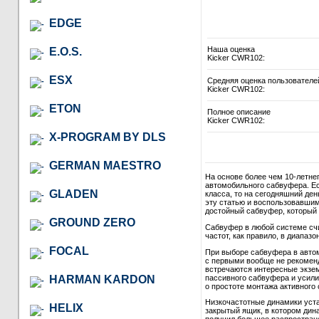
EDGE
Наша оценка
E.O.S.
Kicker CWR102:
ESX
Средняя оценка пользователе
Kicker CWR102:
ETON
Полное описание
Kicker CWR102:
X-PROGRAM BY DLS
GERMAN MAESTRO
На основе более чем 10-летне
автомобильного сабвуфера. Ес
GLADEN
класса, то на сегодняшний де
эту статью и воспользовавши
достойный сабвуфер, который в
GROUND ZERO
Сабвуфер в любой системе сч
частот, как правило, в диапазон
FOCAL
При выборе сабвуфера в автом
с первыми вообще не рекомендо
встречаются интересные экзем
пассивного сабвуфера и усили
HARMAN KARDON
о простоте монтажа активного 
Низкочастотные динамики уст
HELIX
закрытый ящик, в котором дина