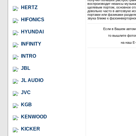
получил большее распростране
воспроизводит нюансы музыкал
HERTZ
щелевым портом, основное отл
довольно часто в автозвуке и
портами или фазиками разделе
звука ближе к фазоинверторно
HIFONICS
Если в Вашем автом
HYUNDAI
то вышлите фото
на наш E-
INFINITY
INTRO
JBL
JL AUDIO
JVC
KGB
KENWOOD
KICKER