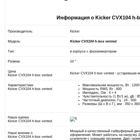
Информация о Kicker CVX104 h-b
Производитель:
Kicker
Модель:
Kicker CVX104 h-box vented
Тип:
в корпусе с фазоинвертером
Размер:
10 ''
Цена
Kicker CVX104 h-box vented - устаревшая м
Kicker CVX104 h-box vented:
Характеристики
Максимальная мощность, Вт : 1200
Kicker CVX104 h-box vented:
Мощность RMS, Вт : 600
Импеданс, Ом : 4 + 4
Чувствительность (1 Вт/1 м), дБ : 8
Частотный диапазон, Гц : 24 - 500
Размеры (Ш x В x Г), мм : 350 x 360
Наша оценка
Kicker CVX104 h-box vented:
Мощный и качественный сабвуферный дин
Наше мнение о
оформлении. Может работать на нагрузку 2
Kicker CVX104 h-box vented:
усилителя с хорошим питанием. Дает громк