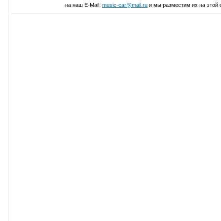
на наш E-Mail:
music-car@mail.ru
и мы разместим их на этой 
Написать свой отзыв о Kicker CVX104 