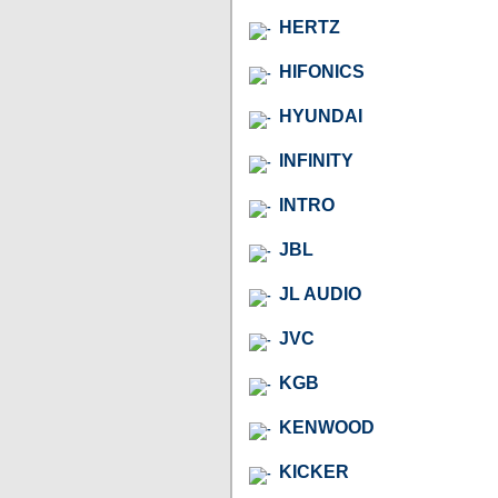
HERTZ
HIFONICS
HYUNDAI
INFINITY
INTRO
JBL
JL AUDIO
JVC
KGB
KENWOOD
KICKER