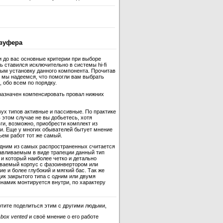
вуфера
и до вас основные критерии при выборе
 ставился исключительно в системы hi-fi
ным установку данного компонента. Прочитав
 мы надеемся, что помогли вам выбрать
 обо всем по порядку.
назначен компенсировать провал нижних
ух типов активные и пассивные. По практике
 этом случае не вы добьетесь, хотя
ги, возможно, приобрести комплект из
и. Еще у многих обывателей бытует мнение
ъем работ тот же самый.
одним из самых распространенных считается
отавливаемым в виде трапеции данный тип
и который наиболее четко и детально
ываемый корпус с фазоинвертором или
 и более глубокий и мягкий бас. Так же
ик закрытого типа с одним или двумя
инамик монтируется внутри, по характеру
тите поделиться этим с другими людьми,
-box vented
и своё мнение о его работе