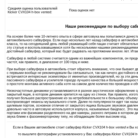
Средняя оценка пользователей
Пока оценок нет
Kicker CVX104 h-box vented:
Наши рекомендации по выбору саб
На основе более чем 10-летнего опыта в сфере автозвука мы попытаемся донест
автомобильного сабвуфера. Если еще несколько лет назад сабвуфер в автомобиль
класса, то на сегодняшний день любой уважающий себя пацан считает обязатель
эту статью и воспользовавшимися хотя бы несколькими нашими рекомендациями
достойный сабвуфер, который вас будет радовать на протяжении многих лет. Итак,
Сабвуфер в любой системе считается одним из важнейших компонентов, он пред
частот, как правило, в диапазоне от 100 герц и ниже.
При выборе сабвуфера в автомобиль стоит обратить внимание, что они бывают дв
с первыми вообще не рекомендовали бы связываться, так как ничего достойного в
встречаются интересные экземпляры от именитых производителей, но за эти день
пассивного сабвуфера и усилителя гораздо лучшего качества и большей мощност
о простоте монтажа активного саба хотя на самом деле количество проводов и об
Низкочастотные динамики устанавливаются в разное акустическое оформление 
закрытый ящик, в котором динамик крепится на одну из стенок. Как правило, изг
получил большее распространение из-за нетребовательности к большому объему 
воспроизводит нюансы музыкального стиля. Далее по популярности идет так наз
щелевым портом, основное отличие от закрытого ящика большее звуковое давление
довольно часто в автозвуке используются корпуса, называемые бандпасс. Это ящ
портами или фазиками разделенного на две камеры, разного литража в котором д
звука ближе к фазоинверторному типу, но обладающим более высоким кпд.
Если в Вашем автомобиле стоит сабвуфер
Kicker CVX104 h-box vented
и Вы хо
то вышлите фотографии установленного у Вас сабвуфера
Kicker CVX104 h