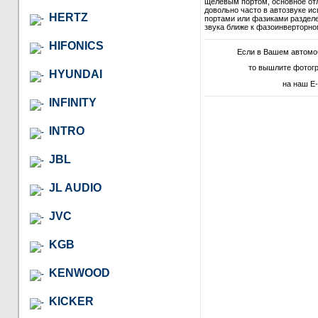
щелевым портом, основное отл
довольно часто в автозвуке и
HERTZ
портами или фазиками разделе
звука ближе к фазоинверторно
HIFONICS
Если в Вашем автомо
то вышлите фотог
HYUNDAI
на наш E-
INFINITY
INTRO
JBL
JL AUDIO
JVC
KGB
KENWOOD
KICKER