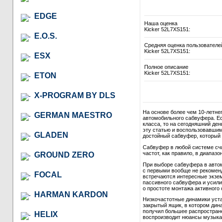
EDGE
Наша оценка
Kicker 52L7XS151:
E.O.S.
Средняя оценка пользователе
Kicker 52L7XS151:
ESX
Полное описание
Kicker 52L7XS151:
ETON
X-PROGRAM BY DLS
На основе более чем 10-летне
GERMAN MAESTRO
автомобильного сабвуфера. Ес
класса, то на сегодняшний де
эту статью и воспользовавши
GLADEN
достойный сабвуфер, который в
Сабвуфер в любой системе сч
частот, как правило, в диапазон
GROUND ZERO
При выборе сабвуфера в автом
с первыми вообще не рекомендо
FOCAL
встречаются интересные экзем
пассивного сабвуфера и усили
о простоте монтажа активного 
HARMAN KARDON
Низкочастотные динамики уст
закрытый ящик, в котором дина
получил большее распростране
HELIX
воспроизводит нюансы музыкал