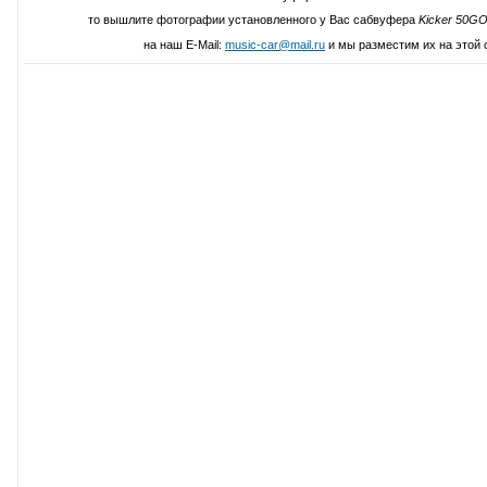
то вышлите фотографии установленного у Вас сабвуфера
Kicker 50G
на наш E-Mail:
music-car@mail.ru
и мы разместим их на этой 
Написать свой отзыв о Kicker 5