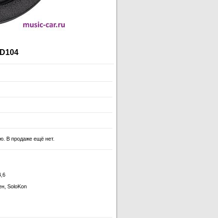
LD104
. В продаже ещё нет.
4,6
н, SoloKon