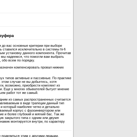
вуфера
и до вас основные критерии при выборе
 ставился исключительно в системы hi-fi
ным установку данного компонента. Прочитав
 мы надеемся, что помогли вам выбрать
 обо всем по порядку.
назначен компенсировать провал нижних
ух типов активные и пассивные. По практике
 этом случае не вы добьетесь, хотя
ги, возможно, приобрести комплект из
и. Еще у многих обывателей бытует мнение
ъем работ тот же самый.
одним из самых распространенных считается
отавливаемым в виде трапеции данный тип
и который наиболее четко и детально
ываемый корпус с фазоинвертором или
 и более глубокий и мягкий бас. Так же
ик закрытого типа с одним или двумя
инамик монтируется внутри, по характеру
 поделиться этим с другими людьми,