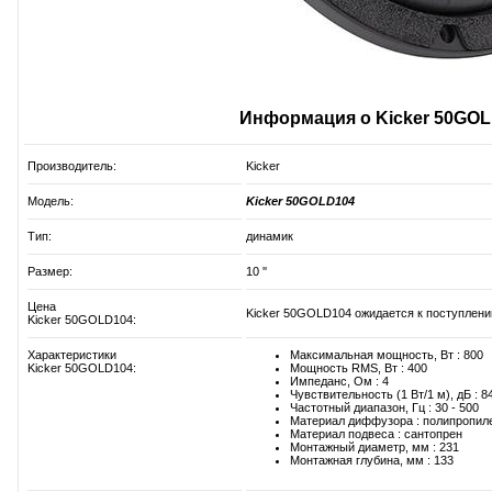
Информация о Kicker 50GO
Производитель:
Kicker
Модель:
Kicker 50GOLD104
Тип:
динамик
Размер:
10 ''
Цена
Kicker 50GOLD104 ожидается к поступлению
Kicker 50GOLD104:
Характеристики
Максимальная мощность, Вт : 800
Kicker 50GOLD104:
Мощность RMS, Вт : 400
Импеданс, Ом : 4
Чувствительность (1 Вт/1 м), дБ : 8
Частотный диапазон, Гц : 30 - 500
Материал диффузора : полипропиле
Материал подвеса : сантопрен
Монтажный диаметр, мм : 231
Монтажная глубина, мм : 133