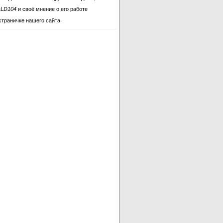
OLD104
и своё мнение о его работе
страничке нашего сайта.
0GOLD104