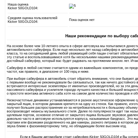
Наша оценка
Kicker 50GOLD104:
Средняя оценка пользователей
Пока оценок нет
Kicker 50GOLD104:
Наши рекомендации по выбору саб
На основе более чем 10-летнего опыта в сфере автозвука мы попытаемся донест
автомобильного сабвуфера. Если еще несколько лет назад сабвуфер в автомобиль
класса, то на сегодняшний день любой уважающий себя пацан считает обязатель
эту статью и воспользовавшимися хотя бы несколькими нашими рекомендациями
достойный сабвуфер, который вас будет радовать на протяжении многих лет. Итак,
Сабвуфер в любой системе считается одним из важнейших компонентов, он пред
частот, как правило, в диапазоне от 100 герц и ниже.
При выборе сабвуфера в автомобиль стоит обратить внимание, что они бывают дв
с первыми вообще не рекомендовали бы связываться, так как ничего достойного в
встречаются интересные экземпляры от именитых производителей, но за эти день
пассивного сабвуфера и усилителя гораздо лучшего качества и большей мощност
о простоте монтажа активного саба хотя на самом деле количество проводов и об
Низкочастотные динамики устанавливаются в разное акустическое оформление 
закрытый ящик, в котором динамик крепится на одну из стенок. Как правило, изг
получил большее распространение из-за нетребовательности к большому объему 
воспроизводит нюансы музыкального стиля. Далее по популярности идет так наз
щелевым портом, основное отличие от закрытого ящика большее звуковое давление
довольно часто в автозвуке используются корпуса, называемые бандпасс. Это ящ
портами или фазиками разделенного на две камеры, разного литража в котором д
звука ближе к фазоинверторному типу, но обладающим более высоким кпд.
Если в Вашем автомобиле стоит сабвуфер
Kicker 50GOLD104
и Вы хотите