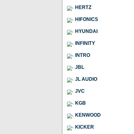
HERTZ
HIFONICS
HYUNDAI
INFINITY
INTRO
JBL
JL AUDIO
JVC
KGB
KENWOOD
KICKER