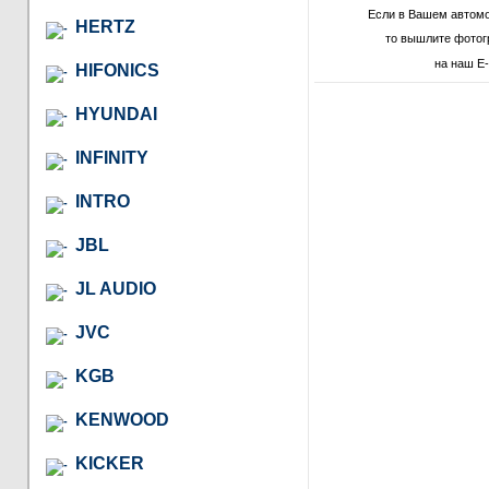
Если в Вашем автом
HERTZ
то вышлите фотог
на наш E-
HIFONICS
HYUNDAI
INFINITY
INTRO
JBL
JL AUDIO
JVC
KGB
KENWOOD
KICKER