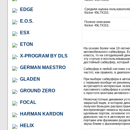
EDGE
Средняя оценка пользователе
Kicker 49L7X151:
E.O.S.
Полное описание
Kicker 49L7X151:
ESX
ETON
На основе более чем 10-летне
автомобильного сабвуфера. Ес
X-PROGRAM BY DLS
класса, то на сегодняшний де
эту статью и воспользовавши
достойный сабвуфер, который в
GERMAN MAESTRO
Сабвуфер в любой системе сч
частот, как правило, в диапазон
GLADEN
При выборе сабвуфера в автом
с первыми вообще не рекомендо
встречаются интересные экзем
пассивного сабвуфера и усили
GROUND ZERO
о простоте монтажа активного 
Низкочастотные динамики уст
FOCAL
закрытый ящик, в котором дина
получил большее распростране
воспроизводит нюансы музыкал
HARMAN KARDON
щелевым портом, основное отл
довольно часто в автозвуке и
портами или фазиками разделе
звука ближе к фазоинверторно
HELIX