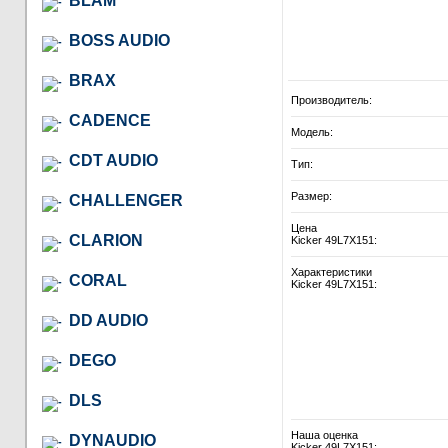
BLAM
BOSS AUDIO
BRAX
Производитель:
CADENCE
Модель:
CDT AUDIO
Тип:
Размер:
CHALLENGER
Цена
CLARION
Kicker 49L7X151:
Характеристики
CORAL
Kicker 49L7X151:
DD AUDIO
DEGO
DLS
Наша оценка
DYNAUDIO
Kicker 49L7X151: