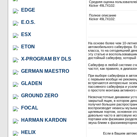
Средняя оценка пользователе
Kicker 49L7X102:
EDGE
Полное описание
Kicker 49L7X102:
E.O.S.
ESX
На основе более чем 10-летне
ETON
автомобильного сабвуфера. Ес
класса, то на сегодняшний де
эту статью и воспользовавши
достойный сабвуфер, который в
X-PROGRAM BY DLS
Сабвуфер в любой системе сч
частот, как правило, в диапазон
GERMAN MAESTRO
При выборе сабвуфера в автом
с первыми вообще не рекомендо
GLADEN
встречаются интересные экзем
пассивного сабвуфера и усили
о простоте монтажа активного 
GROUND ZERO
Низкочастотные динамики уст
закрытый ящик, в котором дина
получил большее распростране
FOCAL
воспроизводит нюансы музыкал
щелевым портом, основное отл
довольно часто в автозвуке и
портами или фазиками разделе
HARMAN KARDON
звука ближе к фазоинверторно
HELIX
Если в Вашем автом