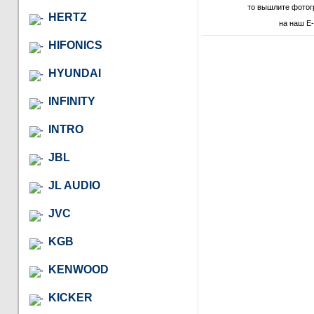
то вышлите фотог
HERTZ
на наш E-
HIFONICS
HYUNDAI
INFINITY
INTRO
JBL
JL AUDIO
JVC
KGB
KENWOOD
KICKER