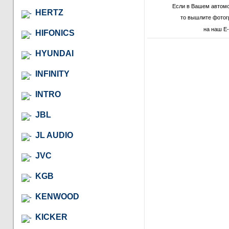
Если в Вашем автом
HERTZ
то вышлите фотог
на наш E-
HIFONICS
HYUNDAI
INFINITY
INTRO
JBL
JL AUDIO
JVC
KGB
KENWOOD
KICKER