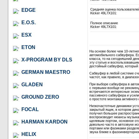
EDGE
Средняя оценка пользователе
Kicker 49L7X101:
E.O.S.
Полное описание
Kicker 49L7X101:
ESX
ETON
На основе более чем 10-летне
автомобильного сабвуфера. Ес
класса, то на сегодняшний де
X-PROGRAM BY DLS
эту статью и воспользовавши
достойный сабвуфер, который в
GERMAN MAESTRO
Сабвуфер в любой системе сч
частот, как правило, в диапазон
GLADEN
При выборе сабвуфера в автом
с первыми вообще не рекомендо
встречаются интересные экзем
пассивного сабвуфера и усили
GROUND ZERO
о простоте монтажа активного 
Низкочастотные динамики уст
FOCAL
закрытый ящик, в котором дина
получил большее распростране
воспроизводит нюансы музыкал
щелевым портом, основное отл
HARMAN KARDON
довольно часто в автозвуке и
портами или фазиками разделе
звука ближе к фазоинверторно
HELIX