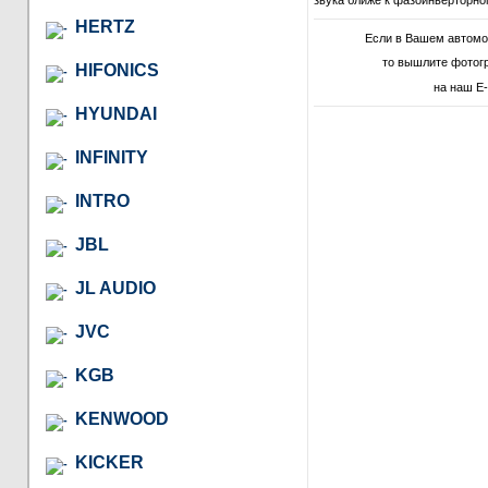
звука ближе к фазоинверторно
HERTZ
Если в Вашем автомо
то вышлите фотог
HIFONICS
на наш E-
HYUNDAI
INFINITY
INTRO
JBL
JL AUDIO
JVC
KGB
KENWOOD
KICKER