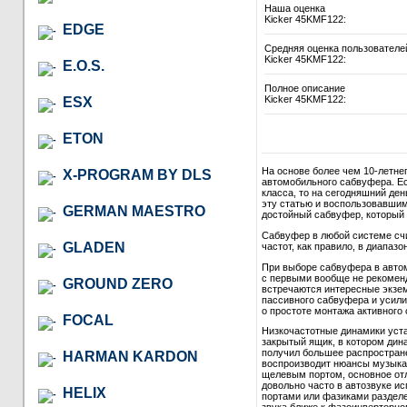
Наша оценка
Kicker 45KMF122:
EDGE
Средняя оценка пользователе
Kicker 45KMF122:
E.O.S.
Полное описание
Kicker 45KMF122:
ESX
ETON
На основе более чем 10-летне
X-PROGRAM BY DLS
автомобильного сабвуфера. Ес
класса, то на сегодняшний де
эту статью и воспользовавши
GERMAN MAESTRO
достойный сабвуфер, который в
Сабвуфер в любой системе сч
GLADEN
частот, как правило, в диапазон
При выборе сабвуфера в автом
с первыми вообще не рекомендо
GROUND ZERO
встречаются интересные экзем
пассивного сабвуфера и усили
о простоте монтажа активного 
FOCAL
Низкочастотные динамики уст
закрытый ящик, в котором дина
получил большее распростране
HARMAN KARDON
воспроизводит нюансы музыкал
щелевым портом, основное отл
довольно часто в автозвуке и
HELIX
портами или фазиками разделе