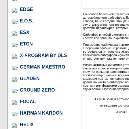
EDGE
На основе более чем 10-летне
автомобильного сабвуфера. Ес
E.O.S.
класса, то на сегодняшний де
эту статью и воспользовавши
достойный сабвуфер, который в
ESX
Сабвуфер в любой системе сч
частот, как правило, в диапазон
ETON
При выборе сабвуфера в автом
с первыми вообще не рекомендо
встречаются интересные экзем
X-PROGRAM BY DLS
пассивного сабвуфера и усили
о простоте монтажа активного 
Низкочастотные динамики уст
GERMAN MAESTRO
закрытый ящик, в котором дина
получил большее распростране
воспроизводит нюансы музыкал
GLADEN
щелевым портом, основное отл
довольно часто в автозвуке и
портами или фазиками разделе
звука ближе к фазоинверторно
GROUND ZERO
Если в Вашем автомо
FOCAL
то вышлите фотогр
на наш E-
HARMAN KARDON
HELIX