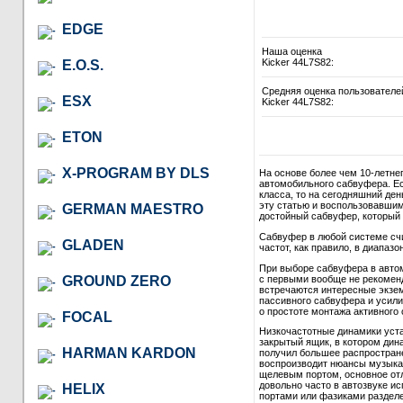
EDGE
Наша оценка
Kicker 44L7S82:
E.O.S.
Средняя оценка пользователе
ESX
Kicker 44L7S82:
ETON
X-PROGRAM BY DLS
На основе более чем 10-летне
автомобильного сабвуфера. Ес
класса, то на сегодняшний де
эту статью и воспользовавши
GERMAN MAESTRO
достойный сабвуфер, который в
Сабвуфер в любой системе сч
GLADEN
частот, как правило, в диапазон
При выборе сабвуфера в автом
с первыми вообще не рекомендо
GROUND ZERO
встречаются интересные экзем
пассивного сабвуфера и усили
о простоте монтажа активного 
FOCAL
Низкочастотные динамики уст
закрытый ящик, в котором дина
HARMAN KARDON
получил большее распростране
воспроизводит нюансы музыкал
щелевым портом, основное отл
довольно часто в автозвуке и
HELIX
портами или фазиками разделе