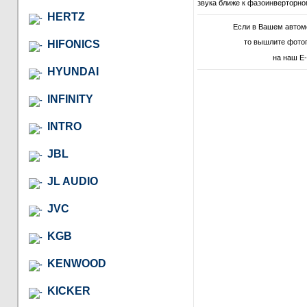
звука ближе к фазоинверторно
HERTZ
Если в Вашем автом
то вышлите фото
HIFONICS
на наш E-
HYUNDAI
INFINITY
INTRO
JBL
JL AUDIO
JVC
KGB
KENWOOD
KICKER