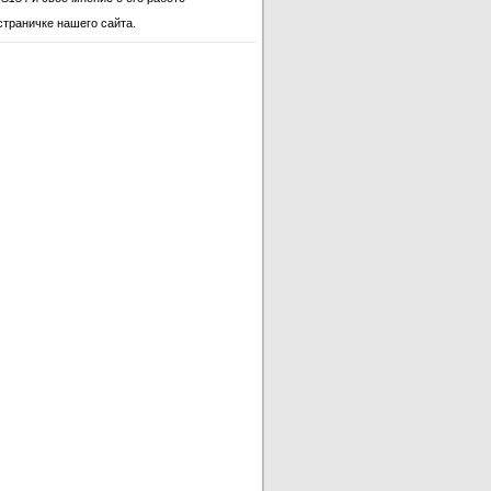
страничке нашего сайта.
4L7S154