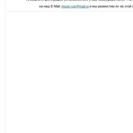
на наш E-Mail:
music-car@mail.ru
и мы разместим их на этой 
Написать свой отзыв о Kicker 4