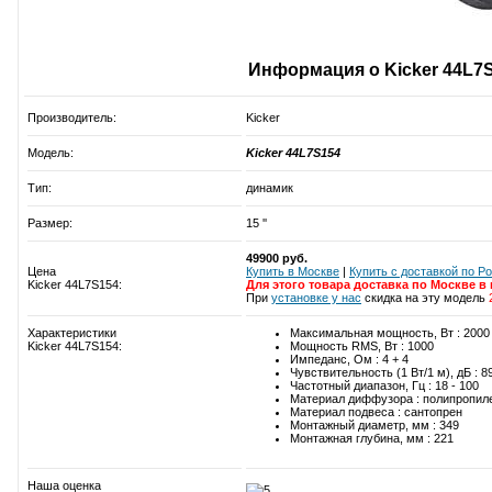
Информация о Kicker 44L7
Производитель:
Kicker
Модель:
Kicker 44L7S154
Тип:
динамик
Размер:
15 ''
49900 руб.
Цена
Купить в Москве
|
Купить c доставкой по Р
Kicker 44L7S154:
Для этого товара доставка по Москве в
При
установке у нас
скидка на эту модель
Характеристики
Максимальная мощность, Вт : 2000
Kicker 44L7S154:
Мощность RMS, Вт : 1000
Импеданс, Ом : 4 + 4
Чувствительность (1 Вт/1 м), дБ : 8
Частотный диапазон, Гц : 18 - 100
Материал диффузора : полипропил
Материал подвеса : сантопрен
Монтажный диаметр, мм : 349
Монтажная глубина, мм : 221
Наша оценка