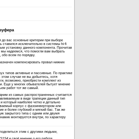
вуфера
и до вас основные критерии при выборе
 ставился исключительно в системы hi-fi
ным установку данного компонента. Прочитав
 мы надеемся, что помогли вам выбрать
 обо всем по порядку.
назначен компенсировать провал нижних
ух типов активные и пассивные. По практике
 этом случае не вы добьетесь, хотя
ги, возможно, приобрести комплект из
и. Еще у многих обывателей бытует мнение
ъем работ тот же самый.
одним из самых распространенных считается
отавливаемым в виде трапеции данный тип
и который наиболее четко и детально
ываемый корпус с фазоинвертором или
 и более глубокий и мягкий бас. Так же
ик закрытого типа с одним или двумя
инамик монтируется внутри, по характеру
поделиться этим с другими людьми,
7S154
и своё мнение о его работе