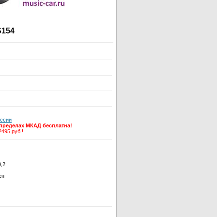
S154
оссии
 пределах МКАД бесплатна!
2495 руб.!
9,2
ен