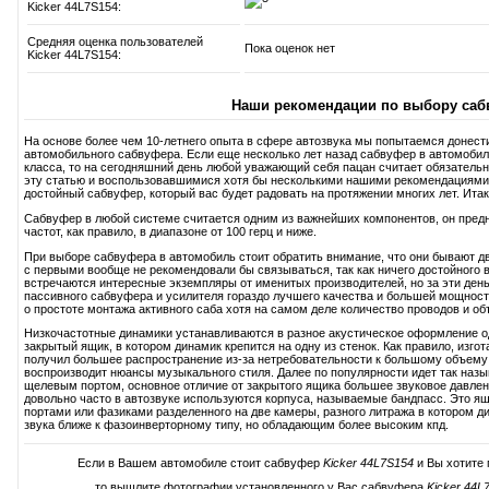
Kicker 44L7S154:
Средняя оценка пользователей
Пока оценок нет
Kicker 44L7S154:
Наши рекомендации по выбору саб
На основе более чем 10-летнего опыта в сфере автозвука мы попытаемся донест
автомобильного сабвуфера. Если еще несколько лет назад сабвуфер в автомобиль
класса, то на сегодняшний день любой уважающий себя пацан считает обязатель
эту статью и воспользовавшимися хотя бы несколькими нашими рекомендациями
достойный сабвуфер, который вас будет радовать на протяжении многих лет. Итак,
Сабвуфер в любой системе считается одним из важнейших компонентов, он пред
частот, как правило, в диапазоне от 100 герц и ниже.
При выборе сабвуфера в автомобиль стоит обратить внимание, что они бывают дв
с первыми вообще не рекомендовали бы связываться, так как ничего достойного в
встречаются интересные экземпляры от именитых производителей, но за эти день
пассивного сабвуфера и усилителя гораздо лучшего качества и большей мощност
о простоте монтажа активного саба хотя на самом деле количество проводов и об
Низкочастотные динамики устанавливаются в разное акустическое оформление 
закрытый ящик, в котором динамик крепится на одну из стенок. Как правило, изг
получил большее распространение из-за нетребовательности к большому объему 
воспроизводит нюансы музыкального стиля. Далее по популярности идет так наз
щелевым портом, основное отличие от закрытого ящика большее звуковое давление
довольно часто в автозвуке используются корпуса, называемые бандпасс. Это ящ
портами или фазиками разделенного на две камеры, разного литража в котором д
звука ближе к фазоинверторному типу, но обладающим более высоким кпд.
Если в Вашем автомобиле стоит сабвуфер
Kicker 44L7S154
и Вы хотите 
то вышлите фотографии установленного у Вас сабвуфера
Kicker 44L