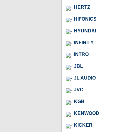
HERTZ
HIFONICS
HYUNDAI
INFINITY
INTRO
JBL
JL AUDIO
JVC
KGB
KENWOOD
KICKER