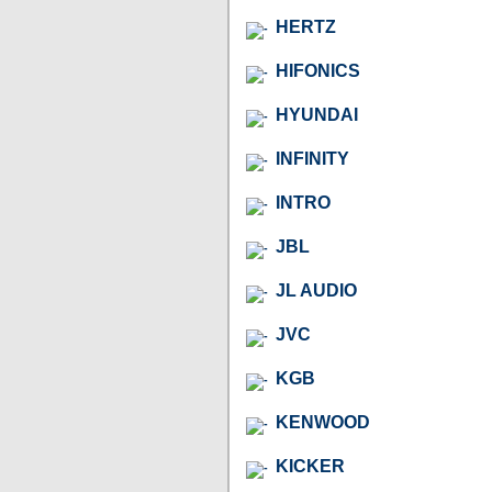
HERTZ
HIFONICS
HYUNDAI
INFINITY
INTRO
JBL
JL AUDIO
JVC
KGB
KENWOOD
KICKER