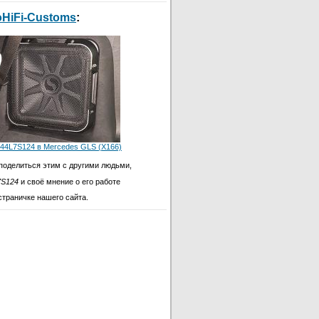
oHiFi-Customs
:
 44L7S124 в Mercedes GLS (X166)
поделиться этим с другими людьми,
7S124
и своё мнение о его работе
страничке нашего сайта.
4L7S124