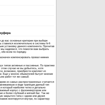
вуфера
и до вас основные критерии при выборе
 ставился исключительно в системы hi-fi
ным установку данного компонента. Прочитав
 мы надеемся, что помогли вам выбрать
 обо всем по порядку.
назначен компенсировать провал нижних
ух типов активные и пассивные. По практике
 этом случае не вы добьетесь, хотя
ги, возможно, приобрести комплект из
и. Еще у многих обывателей бытует мнение
ъем работ тот же самый.
одним из самых распространенных считается
отавливаемым в виде трапеции данный тип
и который наиболее четко и детально
ываемый корпус с фазоинвертором или
 и более глубокий и мягкий бас. Так же
ик закрытого типа с одним или двумя
инамик монтируется внутри, по характеру