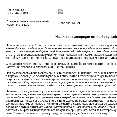
Наша оценка
Kicker 44L7S124:
Средняя оценка пользователей
Пока оценок нет
Kicker 44L7S124:
Наши рекомендации по выбору саб
На основе более чем 10-летнего опыта в сфере автозвука мы попытаемся донест
автомобильного сабвуфера. Если еще несколько лет назад сабвуфер в автомобиль
класса, то на сегодняшний день любой уважающий себя пацан считает обязатель
эту статью и воспользовавшимися хотя бы несколькими нашими рекомендациями
достойный сабвуфер, который вас будет радовать на протяжении многих лет. Итак,
Сабвуфер в любой системе считается одним из важнейших компонентов, он пред
частот, как правило, в диапазоне от 100 герц и ниже.
При выборе сабвуфера в автомобиль стоит обратить внимание, что они бывают дв
с первыми вообще не рекомендовали бы связываться, так как ничего достойного в
встречаются интересные экземпляры от именитых производителей, но за эти день
пассивного сабвуфера и усилителя гораздо лучшего качества и большей мощност
о простоте монтажа активного саба хотя на самом деле количество проводов и об
Низкочастотные динамики устанавливаются в разное акустическое оформление 
закрытый ящик, в котором динамик крепится на одну из стенок. Как правило, изг
получил большее распространение из-за нетребовательности к большому объему 
воспроизводит нюансы музыкального стиля. Далее по популярности идет так наз
щелевым портом, основное отличие от закрытого ящика большее звуковое давление
довольно часто в автозвуке используются корпуса, называемые бандпасс. Это ящ
портами или фазиками разделенного на две камеры, разного литража в котором д
звука ближе к фазоинверторному типу, но обладающим более высоким кпд.