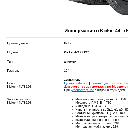
Информация о Kicker 44L7
Производитель:
Kicker
Модель:
Kicker 44L7S124
Тип:
динамик
Размер:
12 ''
37900 руб.
Цена
Купить в Москве
|
Купить c доставкой по Р
Kicker 44L7S124:
Для этого товара доставка по Москве в
При
установке у нас
скидка на эту модель
Характеристики
Максимальная мощность, Вт : 1500
Kicker 44L7S124:
Мощность RMS, Вт : 750
Импеданс, Ом : 4 + 4
Чувствительность (1 Вт/1 м), дБ : 8
Частотный диапазон, Гц : 20 - 100
Материал диффузора : полипропил
Материал подвеса : сантопрен
Монтажный диаметр, мм : 281
Монтажная глубина, мм : 169