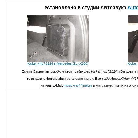
Установлено в студии Автозвука
Aut
Kicker 44L7S124 в Mercedes GL (X166)
Kicker
Если в Вашем автомобиле стоит сабвуфер
Kicker 44L7S124
и Вы хотите 
то вышлите фотографии установленного у Вас сабвуфера
Kicker 44L
на наш E-Mail:
music-car@mail.ru
и мы разместим их на этой 
Написать свой отзыв о Kicker 4