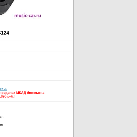
S124
оссии
 пределах МКАД бесплатна!
1895 руб.!
8,6
ен