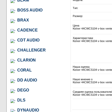
BLAM
Модель:
Тип:
BOSS AUDIO
Размер:
BRAX
Цена
Kicker 44CWCS104 v-box vente
CADENCE
Характеристики
CDT AUDIO
Kicker 44CWCS104 v-box vente
CHALLENGER
CLARION
Наша оценка
CORAL
Kicker 44CWCS104 v-box vente
Наше мнение о
DD AUDIO
Kicker 44CWCS104 v-box vente
DEGO
Средняя оценка пользователе
Kicker 44CWCS104 v-box vente
DLS
DYNAUDIO