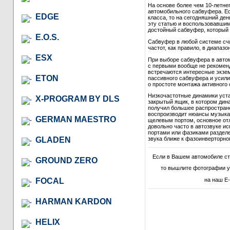
На основе более чем 10-летне
автомобильного сабвуфера. Ес
EDGE
класса, то на сегодняшний де
эту статью и воспользовавши
достойный сабвуфер, который в
E.O.S.
Сабвуфер в любой системе сч
частот, как правило, в диапазон
ESX
При выборе сабвуфера в автом
с первыми вообще не рекомендо
встречаются интересные экзем
ETON
пассивного сабвуфера и усили
о простоте монтажа активного 
Низкочастотные динамики уст
X-PROGRAM BY DLS
закрытый ящик, в котором дина
получил большее распростране
воспроизводит нюансы музыкал
GERMAN MAESTRO
щелевым портом, основное отл
довольно часто в автозвуке и
портами или фазиками разделе
GLADEN
звука ближе к фазоинверторно
Если в Вашем автомобиле с
GROUND ZERO
то вышлите фотографии у
FOCAL
на наш E-
HARMAN KARDON
HELIX