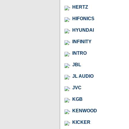
HERTZ
HIFONICS
HYUNDAI
INFINITY
INTRO
JBL
JL AUDIO
JVC
KGB
KENWOOD
KICKER