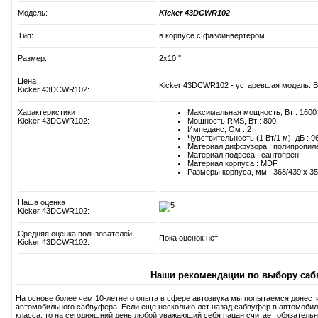
Модель:
Kicker 43DCWR102
Тип:
в корпусе с фазоинвертером
Размер:
2x10 ''
Цена
Kicker 43DCWR102 - устаревшая модель. В
Kicker 43DCWR102:
Характеристики
Максимальная мощность, Вт : 1600
Kicker 43DCWR102:
Мощность RMS, Вт : 800
Импеданс, Ом : 2
Чувствительность (1 Вт/1 м), дБ : 9
Материал диффузора : полипропил
Материал подвеса : сантопрен
Материал корпуса : MDF
Размеры корпуса, мм : 368/439 x 35
Наша оценка
Kicker 43DCWR102:
Средняя оценка пользователей
Пока оценок нет
Kicker 43DCWR102:
Наши рекомендации по выбору саб
На основе более чем 10-летнего опыта в сфере автозвука мы попытаемся донест
автомобильного сабвуфера. Если еще несколько лет назад сабвуфер в автомобиль
класса, то на сегодняшний день любой уважающий себя пацан считает обязатель