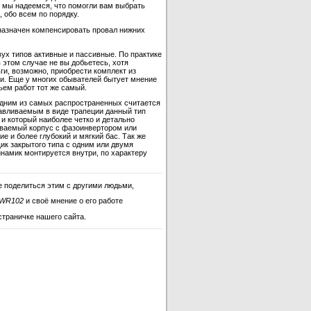
 мы надеемся, что помогли вам выбрать
 обо всем по порядку.
назначен компенсировать провал нижних
ух типов активные и пассивные. По практике
 этом случае не вы добьетесь, хотя
ги, возможно, приобрести комплект из
и. Еще у многих обывателей бытует мнение
ъем работ тот же самый.
одним из самых распространенных считается
отавливаемым в виде трапеции данный тип
и который наиболее четко и детально
ываемый корпус с фазоинвертором или
 и более глубокий и мягкий бас. Так же
ик закрытого типа с одним или двумя
инамик монтируется внутри, по характеру
е поделиться этим с другими людьми,
CWR102
и своё мнение о его работе
страничке нашего сайта.
3DCWR102