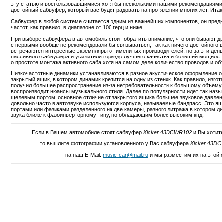
эту статью и воспользовавшимися хотя бы несколькими нашими рекомендациями
достойный сабвуфер, который вас будет радовать на протяжении многих лет. Итак,
Сабвуфер в любой системе считается одним из важнейших компонентов, он пред
частот, как правило, в диапазоне от 100 герц и ниже.
При выборе сабвуфера в автомобиль стоит обратить внимание, что они бывают дв
с первыми вообще не рекомендовали бы связываться, так как ничего достойного в
встречаются интересные экземпляры от именитых производителей, но за эти день
пассивного сабвуфера и усилителя гораздо лучшего качества и большей мощност
о простоте монтажа активного саба хотя на самом деле количество проводов и об
Низкочастотные динамики устанавливаются в разное акустическое оформление 
закрытый ящик, в котором динамик крепится на одну из стенок. Как правило, изг
получил большее распространение из-за нетребовательности к большому объему 
воспроизводит нюансы музыкального стиля. Далее по популярности идет так наз
щелевым портом, основное отличие от закрытого ящика большее звуковое давление
довольно часто в автозвуке используются корпуса, называемые бандпасс. Это ящ
портами или фазиками разделенного на две камеры, разного литража в котором д
звука ближе к фазоинверторному типу, но обладающим более высоким кпд.
Если в Вашем автомобиле стоит сабвуфер
Kicker 43DCWR102
и Вы хотит
то вышлите фотографии установленного у Вас сабвуфера
Kicker 43D
на наш E-Mail:
music-car@mail.ru
и мы разместим их на этой 
Написать свой отзыв о Kicker 4