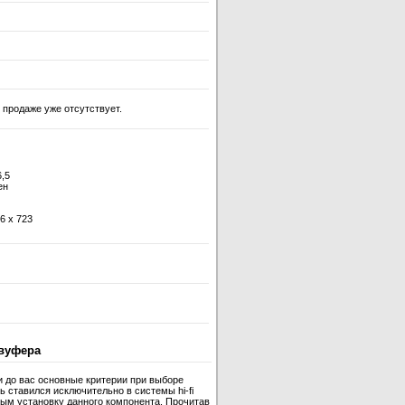
 продаже уже отсутствует.
6,5
ен
6 x 723
вуфера
и до вас основные критерии при выборе
 ставился исключительно в системы hi-fi
ным установку данного компонента. Прочитав