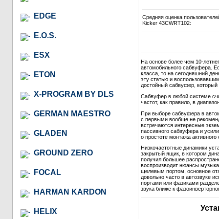
EDGE
Средняя оценка пользователе
Kicker 43CWRT102:
E.O.S.
ESX
На основе более чем 10-летне
автомобильного сабвуфера. Ес
ETON
класса, то на сегодняшний де
эту статью и воспользовавши
достойный сабвуфер, который в
X-PROGRAM BY DLS
Сабвуфер в любой системе сч
частот, как правило, в диапазон
GERMAN MAESTRO
При выборе сабвуфера в автом
с первыми вообще не рекомендо
встречаются интересные экзем
пассивного сабвуфера и усили
GLADEN
о простоте монтажа активного 
Низкочастотные динамики уст
GROUND ZERO
закрытый ящик, в котором дина
получил большее распростране
воспроизводит нюансы музыкал
FOCAL
щелевым портом, основное отл
довольно часто в автозвуке и
портами или фазиками разделе
звука ближе к фазоинверторно
HARMAN KARDON
Уста
HELIX