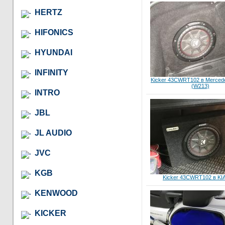
HERTZ
HIFONICS
HYUNDAI
INFINITY
Kicker 43CWRT102 в Mercede
(W213)
INTRO
JBL
JL AUDIO
JVC
KGB
Kicker 43CWRT102 в KIA
KENWOOD
KICKER