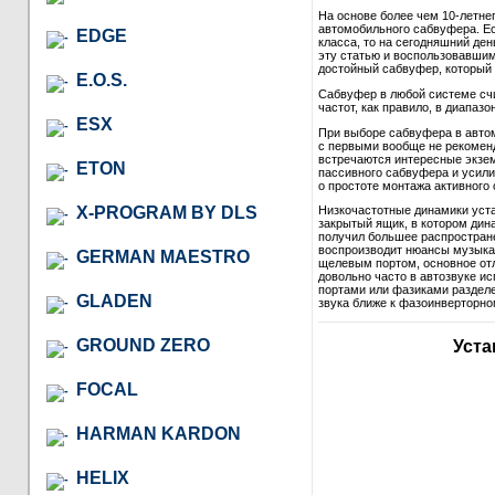
На основе более чем 10-летне
автомобильного сабвуфера. Ес
EDGE
класса, то на сегодняшний де
эту статью и воспользовавши
достойный сабвуфер, который в
E.O.S.
Сабвуфер в любой системе сч
частот, как правило, в диапазон
ESX
При выборе сабвуфера в автом
с первыми вообще не рекомендо
встречаются интересные экзем
ETON
пассивного сабвуфера и усили
о простоте монтажа активного 
X-PROGRAM BY DLS
Низкочастотные динамики уст
закрытый ящик, в котором дина
получил большее распростране
воспроизводит нюансы музыкал
GERMAN MAESTRO
щелевым портом, основное отл
довольно часто в автозвуке и
портами или фазиками разделе
GLADEN
звука ближе к фазоинверторно
GROUND ZERO
Уста
FOCAL
HARMAN KARDON
HELIX