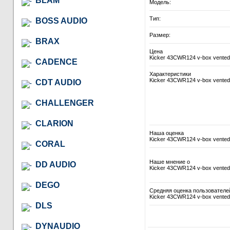
BLAM
Модель:
Тип:
BOSS AUDIO
Размер:
BRAX
Цена
Kicker 43CWR124 v-box vented
CADENCE
Характеристики
Kicker 43CWR124 v-box vented
CDT AUDIO
CHALLENGER
CLARION
Наша оценка
Kicker 43CWR124 v-box vented
CORAL
Наше мнение о
DD AUDIO
Kicker 43CWR124 v-box vented
DEGO
Средняя оценка пользователе
Kicker 43CWR124 v-box vented
DLS
DYNAUDIO