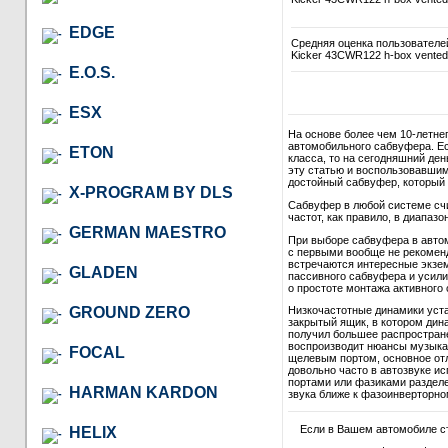
EDGE
Средняя оценка пользователе
Kicker 43CWR122 h-box vented
E.O.S.
ESX
На основе более чем 10-летне
автомобильного сабвуфера. Ес
ETON
класса, то на сегодняшний де
эту статью и воспользовавши
достойный сабвуфер, который в
X-PROGRAM BY DLS
Сабвуфер в любой системе сч
частот, как правило, в диапазон
GERMAN MAESTRO
При выборе сабвуфера в автом
с первыми вообще не рекомендо
встречаются интересные экзем
GLADEN
пассивного сабвуфера и усили
о простоте монтажа активного 
GROUND ZERO
Низкочастотные динамики уст
закрытый ящик, в котором дина
получил большее распростране
воспроизводит нюансы музыкал
FOCAL
щелевым портом, основное отл
довольно часто в автозвуке и
портами или фазиками разделе
HARMAN KARDON
звука ближе к фазоинверторно
Если в Вашем автомобиле 
HELIX