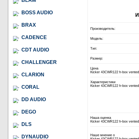
BLAM
BOSS AUDIO
И
BRAX
Производитель:
CADENCE
Модель:
Тип:
CDT AUDIO
Размер:
CHALLENGER
Цена
Kicker 43CWR122 h-box vented
CLARION
Характеристики
Kicker 43CWR122 h-box vented
CORAL
DD AUDIO
DEGO
Наша оценка
Kicker 43CWR122 h-box vented
DLS
Наше мнение о
DYNAUDIO
Kicker 43CWR122 h-box vented