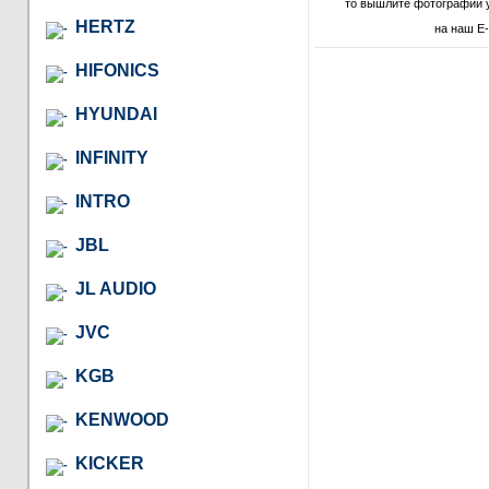
то вышлите фотографии 
HERTZ
на наш E-
HIFONICS
HYUNDAI
INFINITY
INTRO
JBL
JL AUDIO
JVC
KGB
KENWOOD
KICKER