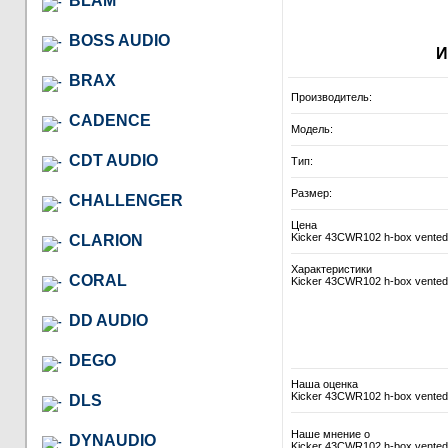
BLAM
BOSS AUDIO
И
BRAX
Производитель:
CADENCE
Модель:
CDT AUDIO
Тип:
Размер:
CHALLENGER
Цена
Kicker 43CWR102 h-box vented
CLARION
Характеристики
CORAL
Kicker 43CWR102 h-box vented
DD AUDIO
DEGO
Наша оценка
Kicker 43CWR102 h-box vented
DLS
Наше мнение о
DYNAUDIO
Kicker 43CWR102 h-box vented