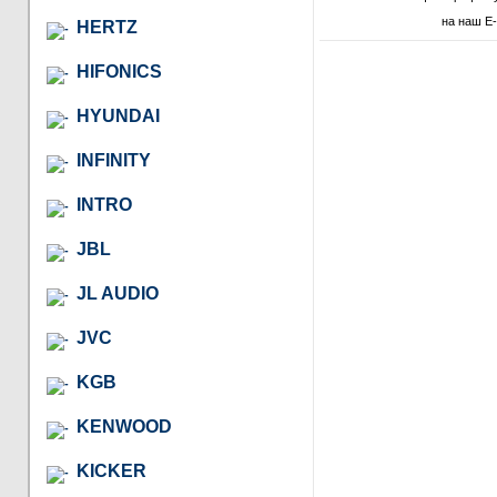
на наш E-
HERTZ
HIFONICS
HYUNDAI
INFINITY
INTRO
JBL
JL AUDIO
JVC
KGB
KENWOOD
KICKER