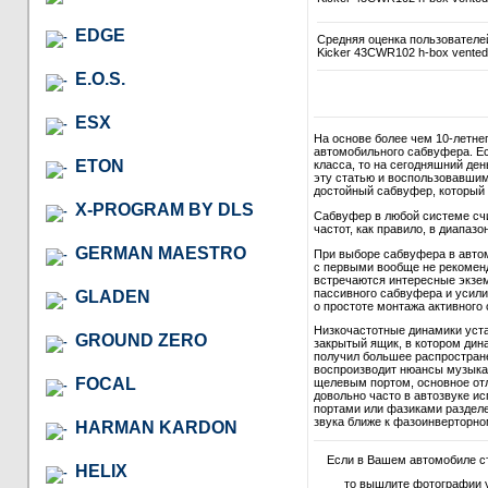
EDGE
Средняя оценка пользователе
Kicker 43CWR102 h-box vented
E.O.S.
ESX
На основе более чем 10-летне
автомобильного сабвуфера. Ес
ETON
класса, то на сегодняшний де
эту статью и воспользовавши
достойный сабвуфер, который в
X-PROGRAM BY DLS
Сабвуфер в любой системе сч
частот, как правило, в диапазон
GERMAN MAESTRO
При выборе сабвуфера в автом
с первыми вообще не рекомендо
встречаются интересные экзем
пассивного сабвуфера и усили
GLADEN
о простоте монтажа активного 
Низкочастотные динамики уст
GROUND ZERO
закрытый ящик, в котором дина
получил большее распростране
воспроизводит нюансы музыкал
FOCAL
щелевым портом, основное отл
довольно часто в автозвуке и
портами или фазиками разделе
звука ближе к фазоинверторно
HARMAN KARDON
Если в Вашем автомобиле 
HELIX
то вышлите фотографии 