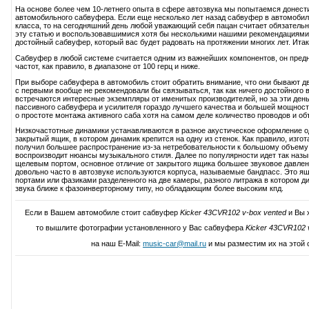
На основе более чем 10-летнего опыта в сфере автозвука мы попытаемся донест
автомобильного сабвуфера. Если еще несколько лет назад сабвуфер в автомобиль
класса, то на сегодняшний день любой уважающий себя пацан считает обязатель
эту статью и воспользовавшимися хотя бы несколькими нашими рекомендациями
достойный сабвуфер, который вас будет радовать на протяжении многих лет. Итак,
Сабвуфер в любой системе считается одним из важнейших компонентов, он пред
частот, как правило, в диапазоне от 100 герц и ниже.
При выборе сабвуфера в автомобиль стоит обратить внимание, что они бывают дв
с первыми вообще не рекомендовали бы связываться, так как ничего достойного в
встречаются интересные экземпляры от именитых производителей, но за эти день
пассивного сабвуфера и усилителя гораздо лучшего качества и большей мощност
о простоте монтажа активного саба хотя на самом деле количество проводов и об
Низкочастотные динамики устанавливаются в разное акустическое оформление 
закрытый ящик, в котором динамик крепится на одну из стенок. Как правило, изг
получил большее распространение из-за нетребовательности к большому объему 
воспроизводит нюансы музыкального стиля. Далее по популярности идет так наз
щелевым портом, основное отличие от закрытого ящика большее звуковое давление
довольно часто в автозвуке используются корпуса, называемые бандпасс. Это ящ
портами или фазиками разделенного на две камеры, разного литража в котором д
звука ближе к фазоинверторному типу, но обладающим более высоким кпд.
Если в Вашем автомобиле стоит сабвуфер
Kicker 43CVR102 v-box vented
и Вы 
то вышлите фотографии установленного у Вас сабвуфера
Kicker 43CVR102 
на наш E-Mail:
music-car@mail.ru
и мы разместим их на этой 
Написать свой отзыв о Kicker 43CVR102