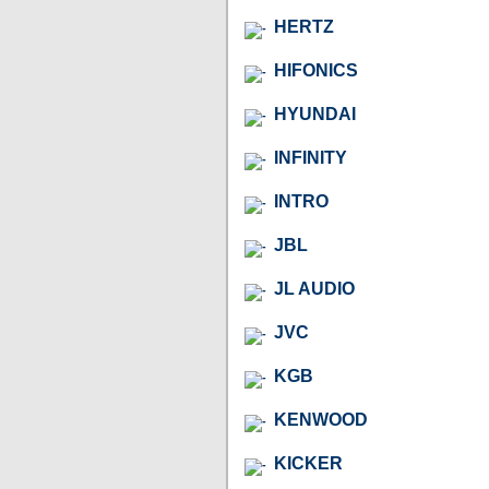
HERTZ
HIFONICS
HYUNDAI
INFINITY
INTRO
JBL
JL AUDIO
JVC
KGB
KENWOOD
KICKER