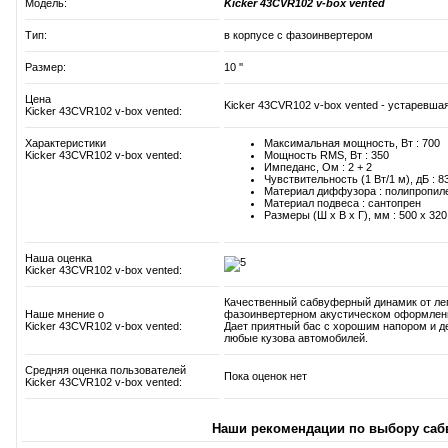
Модель:
Kicker 43CVR102 v-box vented
Тип:
в корпусе с фазоинвертером
Размер:
10 ''
Цена
Kicker 43CVR102 v-box vented - устаревшая
Kicker 43CVR102 v-box vented:
Характеристики
Максимальная мощность, Вт : 700
Kicker 43CVR102 v-box vented:
Мощность RMS, Вт : 350
Импеданс, Ом : 2 + 2
Чувствительность (1 Вт/1 м), дБ : 8
Материал диффузора : полипропил
Материал подвеса : сантопрен
Размеры (Ш x В x Г), мм : 500 x 320
Наша оценка
Kicker 43CVR102 v-box vented:
Качественный сабвуферный динамик от лег
Наше мнение о
фазоинвертерном акустическом оформлении
Kicker 43CVR102 v-box vented:
Дает приятный бас с хорошим напором и д
любые кузова автомобилей.
Средняя оценка пользователей
Пока оценок нет
Kicker 43CVR102 v-box vented:
Наши рекомендации по выбору саб