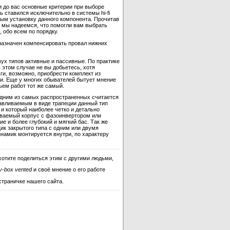
и до вас основные критерии при выборе
 ставился исключительно в системы hi-fi
ным установку данного компонента. Прочитав
 мы надеемся, что помогли вам выбрать
 обо всем по порядку.
назначен компенсировать провал нижних
ух типов активные и пассивные. По практике
 этом случае не вы добьетесь, хотя
ги, возможно, приобрести комплект из
и. Еще у многих обывателей бытует мнение
ъем работ тот же самый.
одним из самых распространенных считается
отавливаемым в виде трапеции данный тип
и который наиболее четко и детально
ываемый корпус с фазоинвертором или
 и более глубокий и мягкий бас. Так же
ик закрытого типа с одним или двумя
инамик монтируется внутри, по характеру
хотите поделиться этим с другими людьми,
v-box vented
и своё мнение о его работе
страничке нашего сайта.
 v-box vented