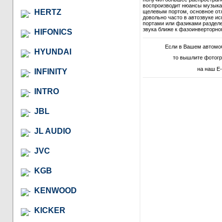
воспроизводит нюансы музыкал
HERTZ
щелевым портом, основное отл
довольно часто в автозвуке и
портами или фазиками разделе
звука ближе к фазоинверторно
HIFONICS
Если в Вашем автомо
HYUNDAI
то вышлите фотог
на наш E-
INFINITY
INTRO
JBL
JL AUDIO
JVC
KGB
KENWOOD
KICKER