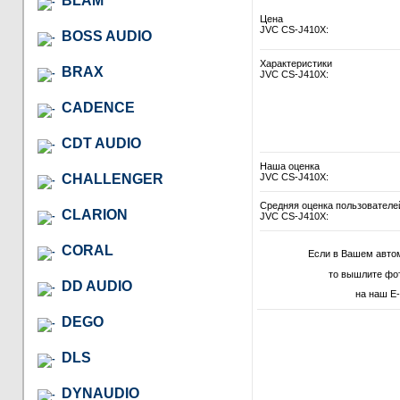
BLAM
Цена
JVC CS-J410X:
BOSS AUDIO
Характеристики
BRAX
JVC CS-J410X:
CADENCE
CDT AUDIO
Наша оценка
CHALLENGER
JVC CS-J410X:
Средняя оценка пользователе
CLARION
JVC CS-J410X:
CORAL
Если в Вашем авто
то вышлите фо
DD AUDIO
на наш E-
DEGO
DLS
DYNAUDIO